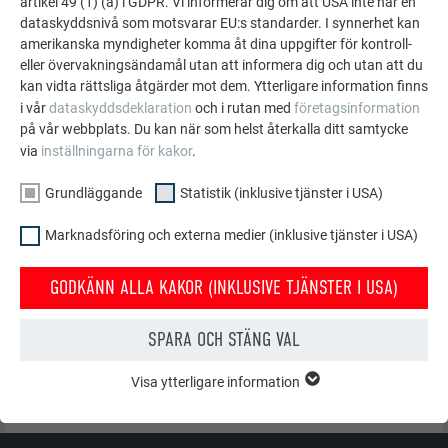
artikel 49 (1) (a) i GDPR. Vi informerar dig om att USA inte har en
dataskyddsnivå som motsvarar EU:s standarder. I synnerhet kan
amerikanska myndigheter komma åt dina uppgifter för kontroll-
eller övervakningsändamål utan att informera dig och utan att du
kan vidta rättsliga åtgärder mot dem. Ytterligare information finns
i vår
dataskyddsdeklaration
och i rutan med
företagsinformation
på vår webbplats. Du kan när som helst återkalla ditt samtycke
via
inställningarna för kakor
.
Grundläggande
Statistik (inklusive tjänster i USA)
Marknadsföring och externa medier (inklusive tjänster i USA)
GODKÄNN ALLA KAKOR (INKLUSIVE TJÄNSTER I USA)
SPARA OCH STÄNG VAL
TILLBAKA
NÄSTA
Visa ytterligare information
GRUNDLÄGGANDE
Kakor från gruppen "Grundläggande" krävs för webbplatsens
grundläggande funktioner. Detta säkerställer att webbplatsen