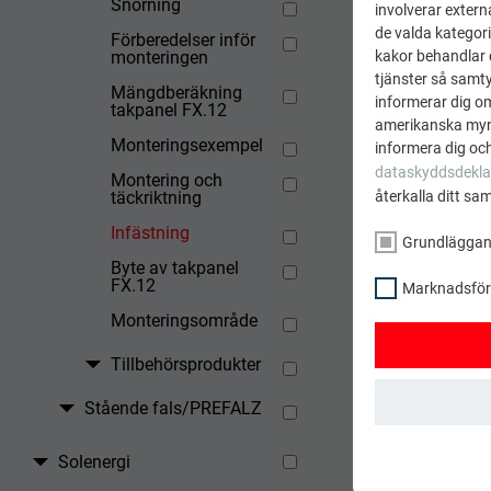
Snörning
involverar extern
Standardi
de valda kategori
Förberedelser inför
kakor behandlar d
monteringen
FX.
tjänster så samtyc
Mängdberäkning
FX.
informerar dig o
takpanel FX.12
amerikanska mynd
Monteringsexempel
informera dig och
dataskyddsdekla
Montering och
återkalla ditt sa
täckriktning
Vid ext
Infästning
Grundlägga
Byte av takpanel
Vid mon
FX.12
Marknadsförin
Monteringsområde
Tillbehörsprodukter
TILLBAK
Stående fals/PREFALZ
GRUNDLÄGGAND
Solenergi
Kakor från gru