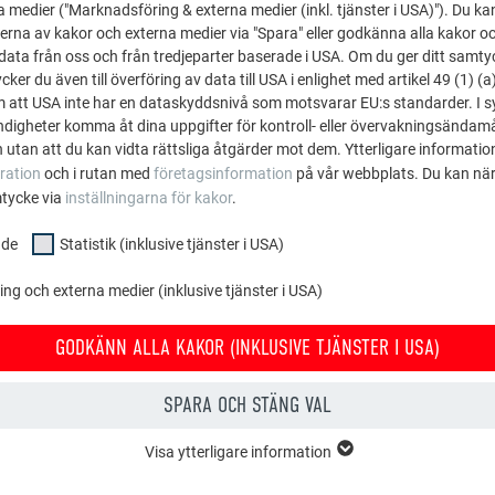
a medier ("Marknadsföring & externa medier (inkl. tjänster i USA)"). Du kan
nfästning:
erna av kakor och externa medier via "Spara" eller godkänna alla kakor o
ata från oss och från tredjeparter baserade i USA. Om du ger ditt samtycke
12-panel stor: 5 st. klammerspikar
ker du även till överföring av data till USA i enlighet med artikel 49 (1) (a
12-panel liten: 3 st. klammerspikar
m att USA inte har en dataskyddsnivå som motsvarar EU:s standarder. I 
igheter komma åt dina uppgifter för kontroll- eller övervakningsändamå
 utan att du kan vidta rättsliga åtgärder mot dem. Ytterligare information
ration
och i rutan med
företagsinformation
på vår webbplats. Du kan när
NOTERA
mtycke via
inställningarna för kakor
.
ra infästning kan de förberedda fördjupningarna användas.
nde
Statistik (inklusive tjänster i USA)
teringen av FX.12 ska en minsta förskjutning på 220 mm följas
g och externa medier (inklusive tjänster i USA)
GODKÄNN ALLA KAKOR (INKLUSIVE TJÄNSTER I USA)
A
SPARA OCH STÄNG VAL
Visa ytterligare information
E
ppen "Grundläggande" krävs för webbplatsens grundläggande funktioner.