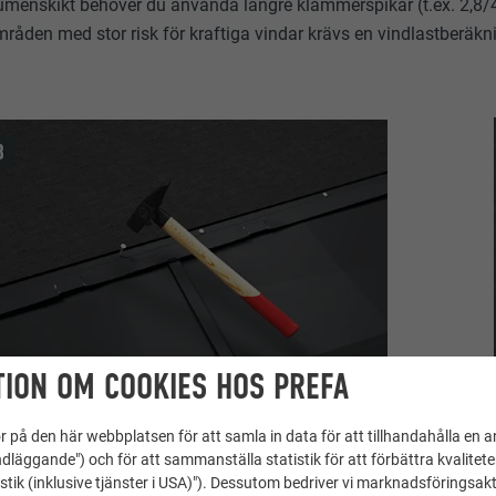
umenskikt behöver du använda längre klammerspikar (t.ex. 2,8/40
mråden med stor risk för kraftiga vindar krävs en vindlastberäk
ION OM COOKIES HOS PREFA
 på den här webbplatsen för att samla in data för att tillhandahålla en 
dläggande") och för att sammanställa statistik för att förbättra kvalitet
stik (inklusive tjänster i USA)"). Dessutom bedriver vi marknadsföringsakt