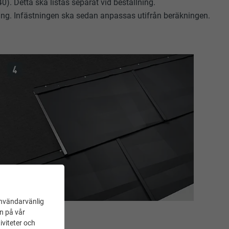
). Detta ska listas separat vid beställning.
ning. Infästningen ska sedan anpassas utifrån beräkningen.
användarvänlig
en på vår
iviteter och