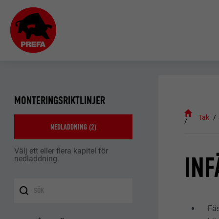
MONTERINGSRIKTLINJER
Tak
NEDLADDNING (
2
)
Välj ett eller flera kapitel för
INF
nedladdning.
Fäs