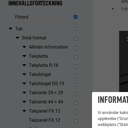
bit
INNEHÅLLSFÖRTECKNING
I o
Förord
Tak
Små format
Allmän information
Takplatta
Takplatta R.16
Takshingel
Takshingel DS.19
Takromb 29 × 29
INFORMAT
Takromb 44 × 44
Takpanel FX.12
Vi använder kakor
upplevelse ("Grun
Takpanel FX.12
webbplats ("Stati