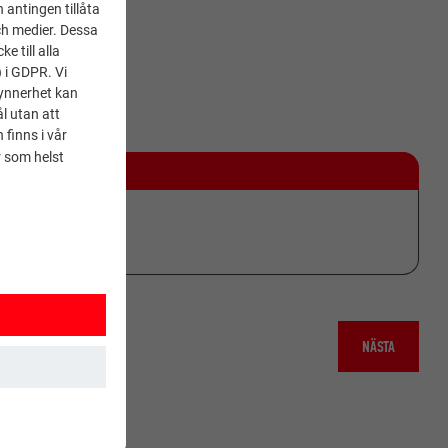
 antingen tillåta
ch medier. Dessa
 till alla
) i GDPR. Vi
synnerhet kan
l utan att
 finns i vår
 som helst
.
NÄSTA
 Detta