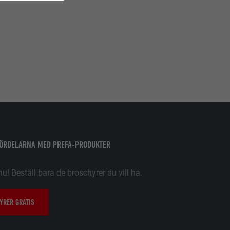
. Information
 PHP-
latsen
örer
a besökare på
FÖRDELARNA MED PREFA-PRODUKTER
 att få åtkomst
tiska data om
nu! Beställ bara de broschyrer du vill ha.
YRER GRATIS
. Den måste