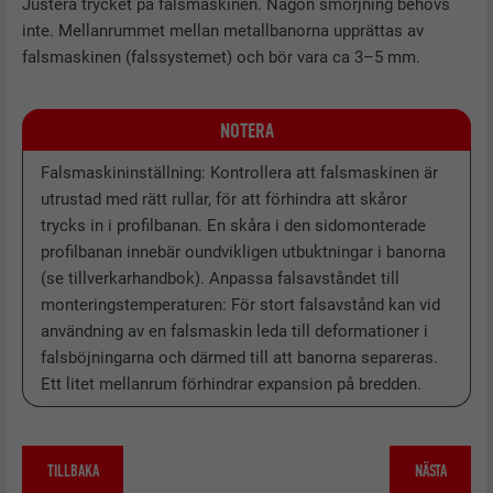
Justera trycket på falsmaskinen. Någon smörjning behövs
information, särskilt ditt föredragna
ÄNDAMÅL
inte. Mellanrummet mellan metallbanorna upprättas av
EFTERNAMN
_gid
språk, hur många sökresultat du vill
falsmaskinen (falssystemet) och bör vara ca 3–5 mm.
visa per sida (t.ex. 10 eller 20) och om
LEVERANTÖRER
Google Universal Analytics
du vill att Google SafeSearch-filtret
ska vara aktiverat.
NOTERA
PROCEDUR
1 dag
Falsmaskininställning: Kontrollera att falsmaskinen är
Registrerar ett unikt ID som används
EFTERNAMN
lang
utrustad med rätt rullar, för att förhindra att skåror
ÄNDAMÅL
för att generera statistiska data om
trycks in i profilbanan. En skåra i den sidomonterade
hur besökare använder webbplatsen.
LEVERANTÖRER
ads.linkedin.com
profilbanan innebär oundvikligen utbuktningar i banorna
(se tillverkarhandbok). Anpassa falsavståndet till
PROCEDUR
Session
EFTERNAMN
_gaexp
monteringstemperaturen: För stort falsavstånd kan vid
användning av en falsmaskin leda till deformationer i
Lagrar den användarvalda
ÄNDAMÅL
LEVERANTÖRER
Google Optimize
falsböjningarna och därmed till att banorna separeras.
språkversionen av en webbplats.
Ett litet mellanrum förhindrar expansion på bredden.
PROCEDUR
90 dagar
EFTERNAMN
lang
Installeras som ett test för att
TILLBAKA
NÄSTA
kontrollera om webbläsaren tillåter
LEVERANTÖRER
LinkedIn
ÄNDAMÅL