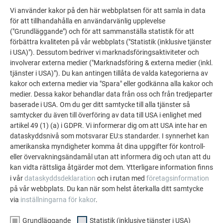
Vi använder kakor på den här webbplatsen för att samla in data
för att tillhandahålla en användarvänlig upplevelse
("Grundläggande") och för att sammanställa statistik för att
förbättra kvaliteten på vår webbplats ("Statistik (inklusive tjänster
i USA)"). Dessutom bedriver vi marknadsföringsaktiviteter och
involverar externa medier ("Marknadsföring & externa medier (inkl.
tjänster i USA)"). Du kan antingen tillåta de valda kategorierna av
kakor och externa medier via "Spara" eller godkänna alla kakor och
medier. Dessa kakor behandlar data från oss och från tredjeparter
baserade i USA. Om du ger ditt samtycke till alla tjänster så
samtycker du även till överföring av data till USA i enlighet med
artikel 49 (1) (a) i GDPR. Vi informerar dig om att USA inte har en
dataskyddsnivå som motsvarar EU:s standarder. I synnerhet kan
amerikanska myndigheter komma åt dina uppgifter för kontroll-
eller övervakningsändamål utan att informera dig och utan att du
kan vidta rättsliga åtgärder mot dem. Ytterligare information finns
i vår
dataskyddsdeklaration
och i rutan med
företagsinformation
på vår webbplats. Du kan när som helst återkalla ditt samtycke
via
inställningarna för kakor
.
Grundläggande
Statistik (inklusive tjänster i USA)