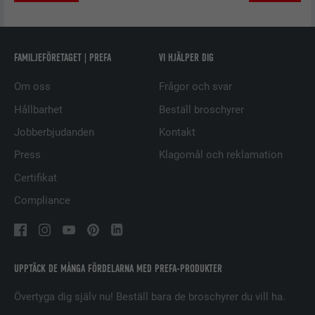
att kakor installeras. Innehåller inga
identifieringsdetaljer.
PROCEDUR
Session
FAMILJEFÖRETAGET | PREFA
VI HJÄLPER DIG
Ställs in av LinkedIn när en webbsida
ÄNDAMÅL
innehåller ett inbäddat "Följ oss"-
Om oss
Frågor och svar
fönster.
Hållbarhet
Beställ broschyrer
Jobberbjudanden
Kontakt
EFTERNAMN
bcookie
Press
Klagomål och reklamation
LEVERANTÖRER
LinkedIn
Certifikat
PROCEDUR
2 år
Compliance
Används av den sociala
nätverkstjänsten LinkedIn för att
ÄNDAMÅL
spåra användningen av inbäddade
UPPTÄCK DE MÅNGA FÖRDELARNA MED PREFA-PRODUKTER
tjänster.
Övertyga dig själv nu! Beställ bara de broschyrer du vill ha.