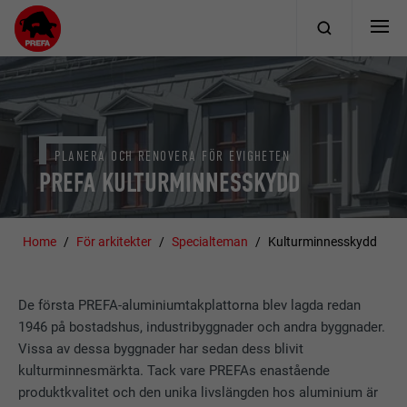
PLANERA OCH RENOVERA FÖR EVIGHETEN
PREFA KULTURMINNESSKYDD
Home
För arkitekter
Specialteman
Kulturminnesskydd
De första PREFA-aluminiumtakplattorna blev lagda redan
1946 på bostadshus, industribyggnader och andra byggnader.
Vissa av dessa byggnader har sedan dess blivit
kulturminnesmärkta. Tack vare PREFAs enastående
produktkvalitet och den unika livslängden hos aluminium är