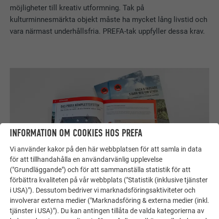
möjligheter till kreativ utformning. Tak på
kulturminnesmärkta objekt måste ha mycket lång livstid och
vara närmast underhållsfria. PREFA-tak uppfyller dessa krav.
INFORMATION OM COOKIES HOS PREFA
Vi använder kakor på den här webbplatsen för att samla in data
för att tillhandahålla en användarvänlig upplevelse
("Grundläggande") och för att sammanställa statistik för att
förbättra kvaliteten på vår webbplats ("Statistik (inklusive tjänster
i USA)"). Dessutom bedriver vi marknadsföringsaktiviteter och
Kostnadsfri broschyr
involverar externa medier ("Marknadsföring & externa medier (inkl.
Tak, fasad, solenergi, takavvattning och översvämningsskydd
tjänster i USA)"). Du kan antingen tillåta de valda kategorierna av
– med PREFA-produkter av aluminium ser ditt hus inte bara