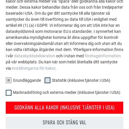
kakor och externa medier via "Spara" eller godkänna alla kakor och
bra ut utan är också väl skyddat! Ladda ner eller beställ
medier. Dessa kakor behandlar data från oss och från tredjeparter
baserade i USA. Om du ger ditt samtycke till alla tjänster så
kostnadsfritt broschyren med PREFA:s hela sortiment.
samtycker du även till överföring av data till USA i enlighet med
artikel 49 (1) (a) i GDPR. Vi informerar dig om att USA inte har en
BESTÄLL GRATIS
dataskyddsnivå som motsvarar EU:s standarder. I synnerhet kan
amerikanska myndigheter komma åt dina uppgifter för kontroll-
eller övervakningsändamål utan att informera dig och utan att du
kan vidta rättsliga åtgärder mot dem. Ytterligare information finns
i vår
dataskyddsdeklaration
och i rutan med
företagsinformation
på vår webbplats. Du kan när som helst återkalla ditt samtycke
via
inställningarna för kakor
.
Grundläggande
Statistik (inklusive tjänster i USA)
Marknadsföring och externa medier (inklusive tjänster i USA)
GODKÄNN ALLA KAKOR (INKLUSIVE TJÄNSTER I USA)
PREFA produktsortiment
SPARA OCH STÄNG VAL
Upptäck mångfalden i PREFAs sortiment och hitta rätt