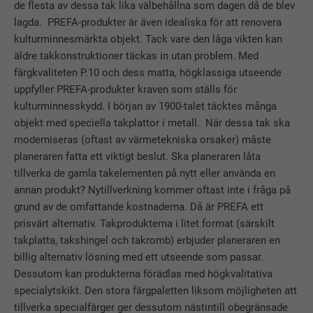
de flesta av dessa tak lika välbehållna som dagen då de blev
lagda. PREFA-produkter är även idealiska för att renovera
kulturminnesmärkta objekt. Tack vare den låga vikten kan
äldre takkonstruktioner täckas in utan problem. Med
färgkvaliteten P.10 och dess matta, högklassiga utseende
uppfyller PREFA-produkter kraven som ställs för
kulturminnesskydd. I början av 1900-talet täcktes många
objekt med speciella takplattor i metall. När dessa tak ska
moderniseras (oftast av värmetekniska orsaker) måste
planeraren fatta ett viktigt beslut. Ska planeraren låta
tillverka de gamla takelementen på nytt eller använda en
annan produkt? Nytillverkning kommer oftast inte i fråga på
grund av de omfattande kostnaderna. Då är PREFA ett
prisvärt alternativ. Takprodukterna i litet format (särskilt
takplatta, takshingel och takromb) erbjuder planeraren en
billig alternativ lösning med ett utseende som passar.
Dessutom kan produkterna förädlas med högkvalitativa
specialytskikt. Den stora färgpaletten liksom möjligheten att
tillverka specialfärger ger dessutom nästintill obegränsade