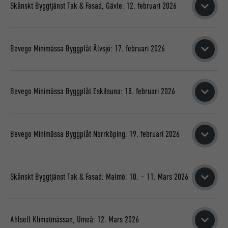
Kyrkogatan 19
Skånskt Byggtjänst Tak & Fasad, Gävle: 12. februari 2026
852 32 Sundsvall
Gävle Konserthus
MER INFORMATION OM MÄSSAN
Kundsbäcksvägen 22
Bevego Minimässa Byggplåt Älvsjö: 17. februari 2026
802 67 Gävle
Bevego Älvsjö
MER INFORMATION OM MÄSSAN
Bevego Minimässa Byggplåt Eskilsuna: 18. februari 2026
Anmäl dig och dina kollegor senast 12 februari.
Bevego Eskilstuna
MER INFORMATION OM MÄSSAN
Bevego Minimässa Byggplåt Norrköping: 19. februari 2026
Anmäl dig och dina kollegor senast 13 februari.
Bevego Norrköping
MER INFORMATION OM MÄSSAN
Skånskt Byggtjänst Tak & Fasad: Malmö: 10. – 11. Mars 2026
Anmäl dig och dina kollegor senast 14 februari.
Sankt Gertrud Konferens
MER INFORMATION OM MÄSSAN
Östergatan 7 b
Ahlsell Klimatmässan, Umeå: 12. Mars 2026