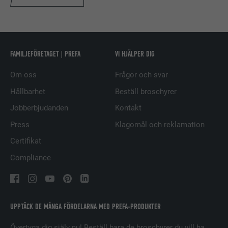
EFTERNAMN
bscookie
LEVERANTÖRER
LinkedIn
FAMILJEFÖRETAGET | PREFA
VI HJÄLPER DIG
PROCEDUR
2 år
Om oss
Frågor och svar
Används av den sociala
Hållbarhet
Beställ broschyrer
nätverkstjänsten LinkedIn för att
ÄNDAMÅL
spåra användningen av inbäddade
Jobberbjudanden
Kontakt
tjänster.
Press
Klagomål och reklamation
Certifikat
EFTERNAMN
UserMatchHistory
Compliance
LEVERANTÖRER
LinkedIn
PROCEDUR
29 dagar
UPPTÄCK DE MÅNGA FÖRDELARNA MED PREFA-PRODUKTER
Används för att spåra besökare på
Övertyga dig själv nu! Beställ bara de broschyrer du vill ha.