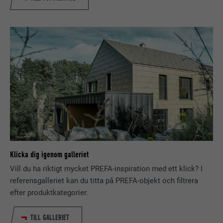
LEVERANTÖRER
LinkedIn
ÄNDAMÅL
att kakor installeras. Innehåller inga
identifieringsdetaljer.
PROCEDUR
Session
Ställs in av LinkedIn när en webbsida
ÄNDAMÅL
innehåller ett inbäddat "Följ oss"-
fönster.
EFTERNAMN
bcookie
LEVERANTÖRER
LinkedIn
PROCEDUR
2 år
Klicka dig igenom galleriet
Vill du ha riktigt mycket PREFA-inspiration med ett klick? I
Används av den sociala
referensgalleriet kan du titta på PREFA-objekt och filtrera
nätverkstjänsten LinkedIn för att
ÄNDAMÅL
spåra användningen av inbäddade
efter produktkategorier.
tjänster.
TILL GALLERIET