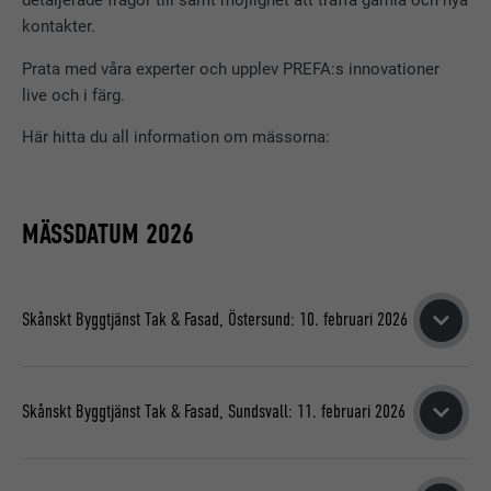
kontakter.
Prata med våra experter och upplev PREFA:s innovationer
live och i färg.
Här hitta du all information om mässorna:
MÄSSDATUM 2026
Skånskt Byggtjänst Tak & Fasad, Östersund: 10. februari 2026
Gamla Teatern
Thoméegränd 20
Skånskt Byggtjänst Tak & Fasad, Sundsvall: 11. februari 2026
831 34 Östersund
Sundsvalls Stadshus
MER INFORMATION OM MÄSSAN