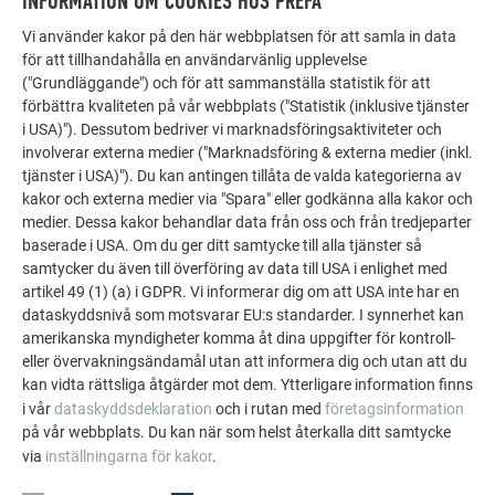
INFORMATION OM COOKIES HOS PREFA
MER INFORMATION OM MÄSSAN
Ahlsell Rommemässan, Borlänge: 26. mars 2026
Vi använder kakor på den här webbplatsen för att samla in data
för att tillhandahålla en användarvänlig upplevelse
Hejargatan 8
("Grundläggande") och för att sammanställa statistik för att
781 71 Borlange
förbättra kvaliteten på vår webbplats ("Statistik (inklusive tjänster
Nordbygg, Stockholm: 21. – 24. april 2026
i USA)"). Dessutom bedriver vi marknadsföringsaktiviteter och
involverar externa medier ("Marknadsföring & externa medier (inkl.
MER INFORMATION OM MÄSSAN
Stockholmsmässan
tjänster i USA)"). Du kan antingen tillåta de valda kategorierna av
Mässvägen 1
kakor och externa medier via "Spara" eller godkänna alla kakor och
Ahlsell Mölndal minimässan: 20. maj 2026
medier. Dessa kakor behandlar data från oss och från tredjeparter
125 30 Älvsjö​​​​​​​
baserade i USA. Om du ger ditt samtycke till alla tjänster så
Aminogatan 24
samtycker du även till överföring av data till USA i enlighet med
MER INFORMATION OM MÄSSAN
431 53 Mölndal
artikel 49 (1) (a) i GDPR. Vi informerar dig om att USA inte har en
Skånskt Byggtjänst Tak & Fasad, Örebro: 29. september 2026
dataskyddsnivå som motsvarar EU:s standarder. I synnerhet kan
amerikanska myndigheter komma åt dina uppgifter för kontroll-
MER INFORMATION OM MÄSSAN
Conventum Konferens
eller övervakningsändamål utan att informera dig och utan att du
Drottninggatan 42
kan vidta rättsliga åtgärder mot dem. Ytterligare information finns
Bevego Minimässa Byggplåt, Malmö: 29. september 2026
i vår
dataskyddsdeklaration
och i rutan med
företagsinformation
702 22 Örebro
på vår webbplats. Du kan när som helst återkalla ditt samtycke
Risyxegatan 3B
via
inställningarna för kakor
.
MER INFORMATION OM MÄSSAN
213 76 Malmö
Skånskt Byggtjänst Tak & Fasad, Falun: 30. september 2026