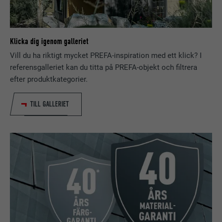
PROCEDUR
29 dagar
Används för att spåra besökare på
Klicka dig igenom galleriet
flera webbplatser för att presentera
ÄNDAMÅL
relevanta annonser baserat på
Vill du ha riktigt mycket PREFA-inspiration med ett klick? I
besökarens preferenser.
referensgalleriet kan du titta på PREFA-objekt och filtrera
efter produktkategorier.
EFTERNAMN
lidc
TILL GALLERIET
LEVERANTÖRER
LinkedIn
PROCEDUR
1 dag
Används av den sociala
nätverkstjänsten LinkedIn för att
ÄNDAMÅL
spåra användningen av inbäddade
tjänster.