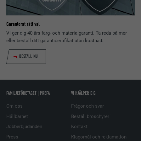
EFTERNAMN
lissc
LEVERANTÖRER
LinkedIn
Garanterat rätt val
Vi ger dig 40 års färg- och materialgaranti. Ta reda på mer
PROCEDUR
1 år
eller beställ ditt garanticertifikat utan kostnad.
Används för att säkerställa att
ÄNDAMÅL
korrekt SameSite-attribut finns för
BESTÄLL NU
alla kakor i den här webbläsaren
EFTERNAMN
_fbp
FAMILJEFÖRETAGET | PREFA
VI HJÄLPER DIG
LEVERANTÖRER
Facebook
Om oss
Frågor och svar
PROCEDUR
3 månader
Hållbarhet
Beställ broschyrer
Jobberbjudanden
Kontakt
Används av Facebook för att visa en
rad reklamprodukter, till exempel
Press
Klagomål och reklamation
ÄNDAMÅL
erbjudanden i realtid från