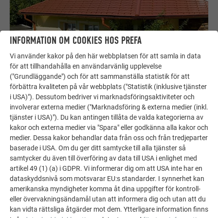
INFORMATION OM COOKIES HOS PREFA
Vi använder kakor på den här webbplatsen för att samla in data
för att tillhandahålla en användarvänlig upplevelse
("Grundläggande") och för att sammanställa statistik för att
Taktäckning med taktegelutseende från PREFA
förbättra kvaliteten på vår webbplats ("Statistik (inklusive tjänster
PREFAs takprodukter i färgen tegelröd förenar teglets
i USA)"). Dessutom bedriver vi marknadsföringsaktiviteter och
klassiska utseende med fördelarna med ett lätt
involverar externa medier ("Marknadsföring & externa medier (inkl.
tjänster i USA)"). Du kan antingen tillåta de valda kategorierna av
aluminiumtak.
kakor och externa medier via "Spara" eller godkänna alla kakor och
medier. Dessa kakor behandlar data från oss och från tredjeparter
LÅT DIG INSPIRERAS!
baserade i USA. Om du ger ditt samtycke till alla tjänster så
samtycker du även till överföring av data till USA i enlighet med
artikel 49 (1) (a) i GDPR. Vi informerar dig om att USA inte har en
dataskyddsnivå som motsvarar EU:s standarder. I synnerhet kan
amerikanska myndigheter komma åt dina uppgifter för kontroll-
PREFA PRODUKTSORTIMENT
eller övervakningsändamål utan att informera dig och utan att du
PRODUKTER, STARKA SOM EN TJUR
kan vidta rättsliga åtgärder mot dem. Ytterligare information finns