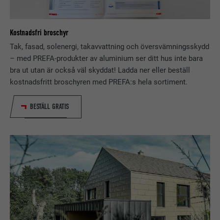
ÄNDAMÅL
spåra användningen av inbäddade
tjänster.
Kostnadsfri broschyr
Tak, fasad, solenergi, takavvattning och översvämningsskydd
EFTERNAMN
bscookie
– med PREFA-produkter av aluminium ser ditt hus inte bara
bra ut utan är också väl skyddat! Ladda ner eller beställ
LEVERANTÖRER
LinkedIn
kostnadsfritt broschyren med PREFA:s hela sortiment.
PROCEDUR
2 år
BESTÄLL GRATIS
Används av den sociala
nätverkstjänsten LinkedIn för att
ÄNDAMÅL
spåra användningen av inbäddade
tjänster.
EFTERNAMN
UserMatchHistory
LEVERANTÖRER
LinkedIn