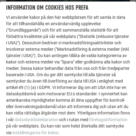
INFORMATION OM COOKIES HOS PREFA
Vi använder kakor på den här webbplatsen för att samla in data
för att tillhandahålla en användarvänlig upplevelse
("Grundläggande") och för att sammanställa statistik för att
förbättra kvaliteten på vår webbplats ("Statistik (inklusive tjänster
i USA)"). Dessutom bedriver vi marknadsföringsaktiviteter och
involverar externa medier ("Marknadsföring & externa medier (inkl.
PREFA: Ett starkt budskap om hållbarhet och ansvarsfullt byggande
tjänster i USA)"). Du kan antingen tillåta de valda kategorierna av
PREFA-produkterna har tilldelats ZVDH:s ”Green Zert”-
kakor och externa medier via "Spara" eller godkänna alla kakor och
märkning och står för hållbara, resurssnåla och
medier. Dessa kakor behandlar data från oss och från tredjeparter
baserade i USA. Om du ger ditt samtycke till alla tjänster så
framtidssäkra byggnader. Märkningen ger arkitekter,
samtycker du även till överföring av data till USA i enlighet med
byggherrar och fackföretag en pålitlig vägledning vid valet av
artikel 49 (1) (a) i GDPR. Vi informerar dig om att USA inte har en
miljövänliga tak- och fasadlösningar.
dataskyddsnivå som motsvarar EU:s standarder. I synnerhet kan
amerikanska myndigheter komma åt dina uppgifter för kontroll-
FORTSÄTT ATT LÄSA
eller övervakningsändamål utan att informera dig och utan att du
kan vidta rättsliga åtgärder mot dem. Ytterligare information finns
i vår
dataskyddsdeklaration
och i rutan med
företagsinformation
på vår webbplats. Du kan när som helst återkalla ditt samtycke
via
inställningarna för kakor
.