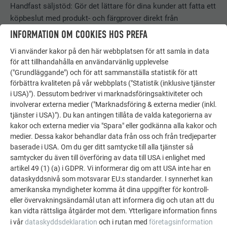
Handfast säljstöd: Gör det lättare för dina kunder att fatta ett
köpbeslut med produkt- och färgprover direkt från
leverantören.
INFORMATION OM COOKIES HOS PREFA
Vi använder kakor på den här webbplatsen för att samla in data
TILL PROVBESTÄLLNINGEN
för att tillhandahålla en användarvänlig upplevelse
("Grundläggande") och för att sammanställa statistik för att
förbättra kvaliteten på vår webbplats ("Statistik (inklusive tjänster
i USA)"). Dessutom bedriver vi marknadsföringsaktiviteter och
involverar externa medier ("Marknadsföring & externa medier (inkl.
tjänster i USA)"). Du kan antingen tillåta de valda kategorierna av
kakor och externa medier via "Spara" eller godkänna alla kakor och
medier. Dessa kakor behandlar data från oss och från tredjeparter
baserade i USA. Om du ger ditt samtycke till alla tjänster så
samtycker du även till överföring av data till USA i enlighet med
artikel 49 (1) (a) i GDPR. Vi informerar dig om att USA inte har en
dataskyddsnivå som motsvarar EU:s standarder. I synnerhet kan
amerikanska myndigheter komma åt dina uppgifter för kontroll-
eller övervakningsändamål utan att informera dig och utan att du
kan vidta rättsliga åtgärder mot dem. Ytterligare information finns
i vår
dataskyddsdeklaration
och i rutan med
företagsinformation