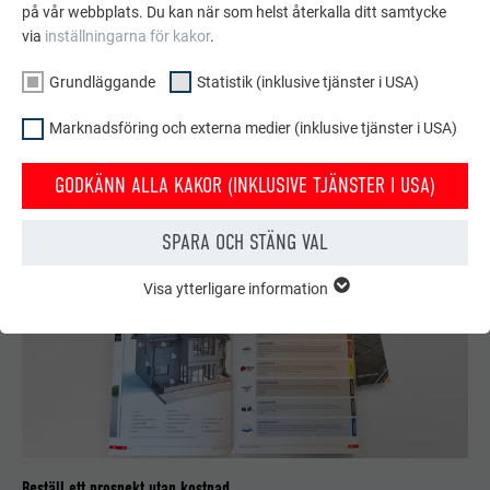
Företagslogotyper & onlinedokument
på vår webbplats. Du kan när som helst återkalla ditt samtycke
Här kan du ladda ner vår välkända företagslogotyp samt
via
inställningarna för kakor
.
användbara dokument och foton på PREFA-tjänsterna. Redo?
Grundläggande
Statistik (inklusive tjänster i USA)
Då kör vi!
Marknadsföring och externa medier (inklusive tjänster i USA)
TILL NEDLADDNING
GODKÄNN ALLA KAKOR (INKLUSIVE TJÄNSTER I USA)
SPARA OCH STÄNG VAL
Visa ytterligare information
GRUNDLÄGGANDE
Kakor från gruppen "Grundläggande" krävs för webbplatsens
grundläggande funktioner. Detta säkerställer att webbplatsen
fungerar korrekt.
Visa information om kakor
EFTERNAMN
PHPSESSID
STATISTIK (INKLUSIVE TJÄNSTER I USA)
LEVERANTÖRER
PHP
Beställ ett prospekt utan kostnad
Kakor för "Statistik (inkl. tjänster i USA)" hjälper oss att förstå