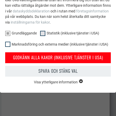
eller övervakningsändamål utan att informera dig och utan att du
kan vidta rättsliga åtgärder mot dem. Ytterligare information finns
i vår
dataskyddsdeklaration
och i rutan med
företagsinformation
på vår webbplats. Du kan när som helst återkalla ditt samtycke
via
inställningarna för kakor
.
Grundläggande
Statistik (inklusive tjänster i USA)
Marknadsföring och externa medier (inklusive tjänster i USA)
GODKÄNN ALLA KAKOR (INKLUSIVE TJÄNSTER I USA)
SPARA OCH STÄNG VAL
Visa ytterligare information
GRUNDLÄGGANDE
Kakor från gruppen "Grundläggande" krävs för webbplatsens
grundläggande funktioner. Detta säkerställer att webbplatsen
fungerar korrekt.
Visa information om kakor
EFTERNAMN
PHPSESSID