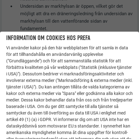
Undersidan av markhylsan är öppen, vilket gör det
möjligt att dra en dräneringsledning från undersidan av
markhylsan till den vattenförande sidan av
fundamentet.
Beroende på betongens konsistens ska undersidan vid
INFORMATION OM COOKIES HOS PREFA
behov tätas.
Vi använder kakor på den här webbplatsen för att samla in data
för att tillhandahålla en användarvänlig upplevelse
("Grundläggande") och för att sammanställa statistik för att
NOTERA
förbättra kvaliteten på vår webbplats ("Statistik (inklusive tjänster
i USA)"). Dessutom bedriver vi marknadsföringsaktiviteter och
Markhylsan ska placeras enligt planeringen!
involverar externa medier ("Marknadsföring & externa medier (inkl.
tjänster i USA)"). Du kan antingen tillåta de valda kategorierna av
kakor och externa medier via "Spara" eller godkänna alla kakor och
medier. Dessa kakor behandlar data från oss och från tredjeparter
baserade i USA. Om du ger ditt samtycke till alla tjänster så
samtycker du även till överföring av data till USA i enlighet med
artikel 49 (1) (a) i GDPR. Vi informerar dig om att USA inte har en
dataskyddsnivå som motsvarar EU:s standarder. I synnerhet kan
amerikanska myndigheter komma åt dina uppgifter för kontroll-