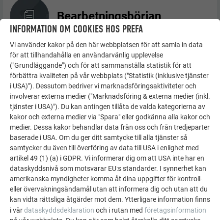
Bearbetningsbörjan
INFORMATION OM COOKIES HOS PREFA
Vi använder kakor på den här webbplatsen för att samla in data
för att tillhandahålla en användarvänlig upplevelse
("Grundläggande") och för att sammanställa statistik för att
Möjliga bearbetningar
förbättra kvaliteten på vår webbplats ("Statistik (inklusive tjänster
i USA)"). Dessutom bedriver vi marknadsföringsaktiviteter och
involverar externa medier ("Marknadsföring & externa medier (inkl.
tjänster i USA)"). Du kan antingen tillåta de valda kategorierna av
kakor och externa medier via "Spara" eller godkänna alla kakor och
Infästningstyper
medier. Dessa kakor behandlar data från oss och från tredjeparter
baserade i USA. Om du ger ditt samtycke till alla tjänster så
samtycker du även till överföring av data till USA i enlighet med
artikel 49 (1) (a) i GDPR. Vi informerar dig om att USA inte har en
dataskyddsnivå som motsvarar EU:s standarder. I synnerhet kan
Detaljer och anslutningar
amerikanska myndigheter komma åt dina uppgifter för kontroll-
eller övervakningsändamål utan att informera dig och utan att du
kan vidta rättsliga åtgärder mot dem. Ytterligare information finns
i vår
dataskyddsdeklaration
och i rutan med
företagsinformation