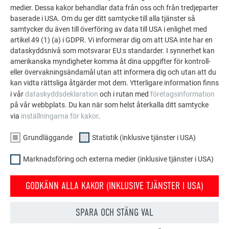
medier. Dessa kakor behandlar data från oss och från tredjeparter
Direkt, med 3 (liten panel) resp. 5 (stor panel)
baserade i USA. Om du ger ditt samtycke till alla tjänster så
samtycker du även till överföring av data till USA i enlighet med
klammerspikar 2,8/25
artikel 49 (1) (a) i GDPR. Vi informerar dig om att USA inte har en
dataskyddsnivå som motsvarar EU:s standarder. I synnerhet kan
amerikanska myndigheter komma åt dina uppgifter för kontroll-
eller övervakningsändamål utan att informera dig och utan att du
kan vidta rättsliga åtgärder mot dem. Ytterligare information finns
i vår
dataskyddsdeklaration
och i rutan med
företagsinformation
på vår webbplats. Du kan när som helst återkalla ditt samtycke
via
inställningarna för kakor
.
Grundläggande
Statistik (inklusive tjänster i USA)
Marknadsföring och externa medier (inklusive tjänster i USA)
GODKÄNN ALLA KAKOR (INKLUSIVE TJÄNSTER I USA)
SPARA OCH STÄNG VAL