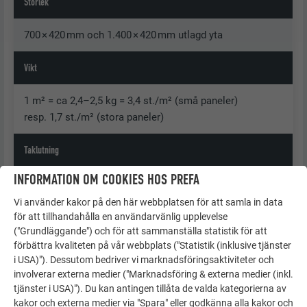
Storlek
700 × 420 mm och 1.400 × 420 mm utlagd yta
Vikt
1 m² = ca 2,4–2,5 kg = 3,4 st./m² (små paneler)
resp. 1,7 st./m² (stora paneler)
Taklutning
INFORMATION OM COOKIES HOS PREFA
Från 17° = ca 31 %
Vi använder kakor på den här webbplatsen för att samla in data
Underkonstruktion och tätskikt
för att tillhandahålla en användarvänlig upplevelse
("Grundläggande") och för att sammanställa statistik för att
förbättra kvaliteten på vår webbplats ("Statistik (inklusive tjänster
Se kapitel ”Allmän information”
i USA)"). Dessutom bedriver vi marknadsföringsaktiviteter och
upp till 25° taklutning krävs ett bitumenbaserat tätskikt.
involverar externa medier ("Marknadsföring & externa medier (inkl.
tjänster i USA)"). Du kan antingen tillåta de valda kategorierna av
Standardinfästning
kakor och externa medier via "Spara" eller godkänna alla kakor och