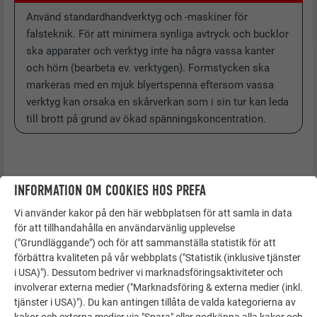
Använd standardhandverktyg och -maskiner för
falsteknik. För att minimera synliga avtryck och bucklor
ska apparater och verktyg inte ha några vassa kanter
och hörn (bearbeta ev. verktygen). Formstycken ska
markeras med en mjuk blyertspenna eftersom vassa
verktyg kan orsaka en skårverkan som i sin tur kan leda
till brott på grund av ökad spänningskoncentration.
INFORMATION OM COOKIES HOS PREFA
Vi använder kakor på den här webbplatsen för att samla in data
för att tillhandahålla en användarvänlig upplevelse
("Grundläggande") och för att sammanställa statistik för att
förbättra kvaliteten på vår webbplats ("Statistik (inklusive tjänster
i USA)"). Dessutom bedriver vi marknadsföringsaktiviteter och
involverar externa medier ("Marknadsföring & externa medier (inkl.
tjänster i USA)"). Du kan antingen tillåta de valda kategorierna av