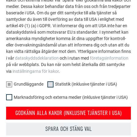
kakor och externa medier via "Spara" eller godkänna alla kakor och
medier. Dessa kakor behandlar data från oss och från tredjeparter
baserade i USA. Om du ger ditt samtycke till alla tjänster så
samtycker du även till överföring av data till USA i enlighet med
artikel 49 (1) (a) i GDPR. Vi informerar dig om att USA inte har en
dataskyddsnivå som motsvarar EU:s standarder. I synnerhet kan
amerikanska myndigheter komma åt dina uppgifter för kontroll-
eller övervakningsändamål utan att informera dig och utan att du
kan vidta rättsliga åtgärder mot dem. Ytterligare information finns
i vår
dataskyddsdeklaration
och i rutan med
företagsinformation
på vår webbplats. Du kan när som helst återkalla ditt samtycke
via
inställningarna för kakor
.
Grundläggande
Statistik (inklusive tjänster i USA)
Spikväska med 2
plåtsax
Falstång 45°
fack
höger
Falsöppnartång
Marknadsföring och externa medier (inklusive tjänster i USA)
Hammare 250–
Takplåtsax
Schaljärn
300 g
rak
Eventuellt
GODKÄNN ALLA KAKOR (INKLUSIVE TJÄNSTER I USA)
Träklubba
Snörslå
knäskydd
Takfalstång
Hovtång
SPARA OCH STÄNG VAL
plåtsax vänster
Falstång