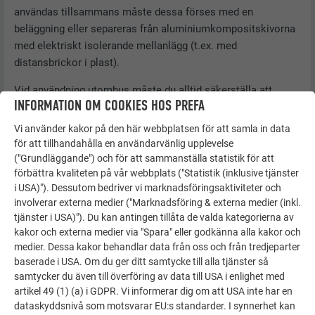
användas tillsammans måste dessa förses med en
beläggning eller separeras från aluminiumkompositskivorna
med elektriskt isolerande mellanlägg (t.ex. med
distansbrickor i plast).
Vid användning utomhus måste du alltid säkerställa att
INFORMATION OM COOKIES HOS PREFA
materialen har separerats korrekt.
Vi använder kakor på den här webbplatsen för att samla in data
PREFABOND ska skyddas mot skadlig påverkan från andra
för att tillhandahålla en användarvänlig upplevelse
byggnadsdelar (t.ex. betong) eller omgivningsmiljön
("Grundläggande") och för att sammanställa statistik för att
(korrosiv miljö, t.ex. vägsalt).
förbättra kvaliteten på vår webbplats ("Statistik (inklusive tjänster
i USA)"). Dessutom bedriver vi marknadsföringsaktiviteter och
involverar externa medier ("Marknadsföring & externa medier (inkl.
Materialparning
Lantlig
Stads-
Sjö- eller
tjänster i USA)"). Du kan antingen tillåta de valda kategorierna av
kakor och externa medier via "Spara" eller godkänna alla kakor och
miljö
eller industrimiljö
havsnära
medier. Dessa kakor behandlar data från oss och från tredjeparter
baserade i USA. Om du ger ditt samtycke till alla tjänster så
Zink
+
+
+
samtycker du även till överföring av data till USA i enlighet med
artikel 49 (1) (a) i GDPR. Vi informerar dig om att USA inte har en
Rostfritt stål
+
+
+
dataskyddsnivå som motsvarar EU:s standarder. I synnerhet kan