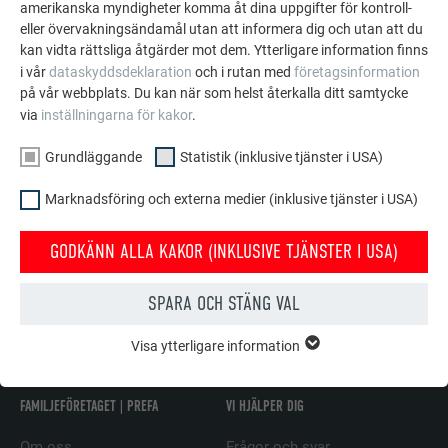
amerikanska myndigheter komma åt dina uppgifter för kontroll-
Bly
+
+
-
eller övervakningsändamål utan att informera dig och utan att du
kan vidta rättsliga åtgärder mot dem. Ytterligare information finns
i vår
dataskyddsdeklaration
och i rutan med
företagsinformation
Oskyddat stål
-
-
-
på vår webbplats. Du kan när som helst återkalla ditt samtycke
via
inställningarna för kakor
.
Koppar
-
-
-
Grundläggande
Statistik (inklusive tjänster i USA)
Torr betong
+
+
-
Marknadsföring och externa medier (inklusive tjänster i USA)
Ej härdad betong
-
-
-
GODKÄNN ALLA KAKOR (INKLUSIVE TJÄNSTER I USA)
SPARA OCH STÄNG VAL
TILLBAKA
NÄSTA
Visa ytterligare information
GRUNDLÄGGANDE
Kakor från gruppen "Grundläggande" krävs för webbplatsens
grundläggande funktioner. Detta säkerställer att webbplatsen
FAMILJEFÖRETAGET | PREFA
VI HJÄLPER DIG
fungerar korrekt.
Om oss
Frågor och svar