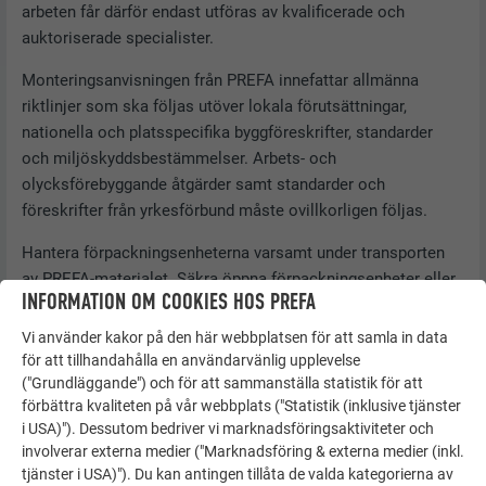
arbeten får därför endast utföras av kvalificerade och
auktoriserade specialister.
Monteringsanvisningen från PREFA innefattar allmänna
riktlinjer som ska följas utöver lokala förutsättningar,
nationella och platsspecifika byggföreskrifter, standarder
och miljöskyddsbestämmelser. Arbets- och
olycksförebyggande åtgärder samt standarder och
föreskrifter från yrkesförbund måste ovillkorligen följas.
Hantera förpackningsenheterna varsamt under transporten
av PREFA-materialet. Säkra öppna förpackningsenheter eller
INFORMATION OM COOKIES HOS PREFA
plåtdelar om det blåser kraftigt. Skydda kartonger som
förvaras på taket mot regn. Byggnadstekniska krav ska
Vi använder kakor på den här webbplatsen för att samla in data
beaktas. Föroreningar som borrdamm eller rester av murbruk
för att tillhandahålla en användarvänlig upplevelse
på belagda eller blanka aluminiumkomponenter ska
("Grundläggande") och för att sammanställa statistik för att
förbättra kvaliteten på vår webbplats ("Statistik (inklusive tjänster
avlägsnas omgående. Vid solcellssystem på PREFA-tak ska
i USA)"). Dessutom bedriver vi marknadsföringsaktiviteter och
åtgärder för snörasskydd stämmas av med ägaren baserat
involverar externa medier ("Marknadsföring & externa medier (inkl.
på rådande snölaster. Modultillverkarens
tjänster i USA)"). Du kan antingen tillåta de valda kategorierna av