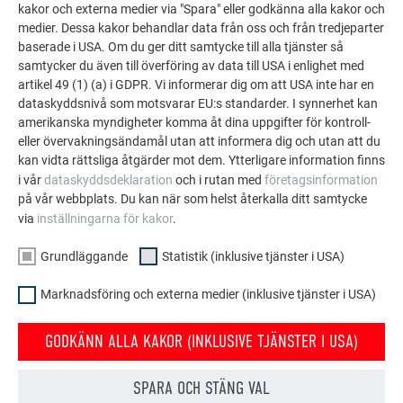
monteringsanvisningar ska beaktas. Potentialutjämningen
kakor och externa medier via "Spara" eller godkänna alla kakor och
mellan de enstaka delarna samt anslutningen till åskskyddet
medier. Dessa kakor behandlar data från oss och från tredjeparter
ska genomföras grundat på landsspecifika föreskrifter.
baserade i USA. Om du ger ditt samtycke till alla tjänster så
PREFA tar inget ansvar för brister och fel som är ett resultat
samtycker du även till överföring av data till USA i enlighet med
artikel 49 (1) (a) i GDPR. Vi informerar dig om att USA inte har en
av att monteringsanvisningen inte följts eller ignorerats eller
dataskyddsnivå som motsvarar EU:s standarder. I synnerhet kan
alla systemkomponenter inte används. Bärförmågan hos
amerikanska myndigheter komma åt dina uppgifter för kontroll-
PREFA-monteringssystemet samt bärverket måste redovisas
eller övervakningsändamål utan att informera dig och utan att du
genom en statisk beräkning. PREFA tillhandahåller statiska
kan vidta rättsliga åtgärder mot dem. Ytterligare information finns
verifieringar baserade på en fördimensionering för
i vår
dataskyddsdeklaration
och i rutan med
företagsinformation
monteringssystemet. För tillämpningar som avviker från
på vår webbplats. Du kan när som helst återkalla ditt samtycke
denna fördimensionering krävs en objektspecifik beräkning
via
inställningarna för kakor
.
av en certifierad byggnadskonstruktör.
Grundläggande
Statistik (inklusive tjänster i USA)
Marknadsföring och externa medier (inklusive tjänster i USA)
NOTERA
PREFA utför ej statiska tolkningar eller kontroller av
GODKÄNN ALLA KAKOR (INKLUSIVE TJÄNSTER I USA)
underkonstruktionskomponenter från andra
leverantörer.
SPARA OCH STÄNG VAL