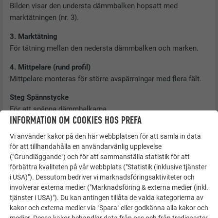
Bilden visar den understa dämmbalken hopsatt med
marktätningen (nr. 3).
3. Marktätning
För tätning mellan den nedersta dämmbalken och marken.
4. Mittpelare (rund profil)
Mittpelare monteras för större avspärrningar med flera fält.
Steg Spännstycke
För att spänna dämmbalkarna.
INFORMATION OM COOKIES HOS PREFA
6. Mellanspännstycke
Vi använder kakor på den här webbplatsen för att samla in data
Förhindrar att dämmbalkarna böjs vertikalt och ökar trycket
för att tillhandahålla en användarvänlig upplevelse
mot marktätningen.
("Grundläggande") och för att sammanställa statistik för att
förbättra kvaliteten på vår webbplats ("Statistik (inklusive tjänster
7. Markhylsa
i USA)"). Dessutom bedriver vi marknadsföringsaktiviteter och
Ingjuten markhylsa för montering av mittpelare.
involverar externa medier ("Marknadsföring & externa medier (inkl.
tjänster i USA)"). Du kan antingen tillåta de valda kategorierna av
8. Väggfäste
kakor och externa medier via "Spara" eller godkänna alla kakor och
För staplad förvaring av dämmbalkarna när de inte används.
medier. Dessa kakor behandlar data från oss och från tredjeparter