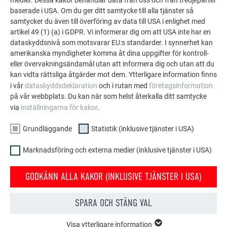
baserade i USA. Om du ger ditt samtycke till alla tjänster så
9. Skydd
samtycker du även till överföring av data till USA i enlighet med
För övertäckning av grundprofilerna och för att skydda
artikel 49 (1) (a) i GDPR. Vi informerar dig om att USA inte har en
tätningarna när de inte används.
dataskyddsnivå som motsvarar EU:s standarder. I synnerhet kan
amerikanska myndigheter komma åt dina uppgifter för kontroll-
10. Förvaringsskydd
eller övervakningsändamål utan att informera dig och utan att du
För övertäckning av balkar som lagras utomhus.
kan vidta rättsliga åtgärder mot dem. Ytterligare information finns
i vår
dataskyddsdeklaration
och i rutan med
företagsinformation
11. Tätning för h-profil
på vår webbplats. Du kan när som helst återkalla ditt samtycke
För tätning mellan grundprofil/mittpelare och dämmbalk.
via
inställningarna för kakor
.
12. Dämmbalkstätning
Grundläggande
Statistik (inklusive tjänster i USA)
För tätning mellan dämmbalkarna.
Marknadsföring och externa medier (inklusive tjänster i USA)
13. Tätning för lock och markhylsa
För tätning mellan mittpelare/tak och markhylsa.
GODKÄNN ALLA KAKOR (INKLUSIVE TJÄNSTER I USA)
SPARA OCH STÄNG VAL
dämmbalkar
System 25
System 50
System 80
Visa ytterligare information
Tjocklek
25 mm
50 mm
80 mm