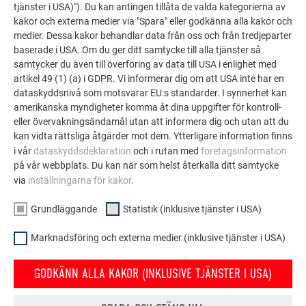
tjänster i USA)"). Du kan antingen tillåta de valda kategorierna av
kakor och externa medier via "Spara" eller godkänna alla kakor och
medier. Dessa kakor behandlar data från oss och från tredjeparter
baserade i USA. Om du ger ditt samtycke till alla tjänster så
samtycker du även till överföring av data till USA i enlighet med
artikel 49 (1) (a) i GDPR. Vi informerar dig om att USA inte har en
dataskyddsnivå som motsvarar EU:s standarder. I synnerhet kan
amerikanska myndigheter komma åt dina uppgifter för kontroll-
eller övervakningsändamål utan att informera dig och utan att du
Vinklar och mått på profil med dubbel ståndfals (A =
kan vidta rättsliga åtgärder mot dem. Ytterligare information finns
axelmått)
i vår
dataskyddsdeklaration
och i rutan med
företagsinformation
på vår webbplats. Du kan när som helst återkalla ditt samtycke
via
inställningarna för kakor
.
Beroende på vilket profilsystem som används kan måtten
variera något.
Grundläggande
Statistik (inklusive tjänster i USA)
Marknadsföring och externa medier (inklusive tjänster i USA)
NOTERA
GODKÄNN ALLA KAKOR (INKLUSIVE TJÄNSTER I USA)
För blanka PREFALZ-banor krävs ytterligare
åtgärder. För att den utan problem ska glida genom de