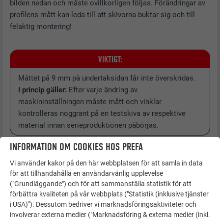
bilden nedan och måste ovillkorligen följas. Förändringar av
profilens mått kan leda till att skivorna buktar sig och till
felaktig montering!
VIKTIGT:
Måttet på 9 mm på undertaksidan får inte överskridas.
I princip gäller:
Efter varje ändring av
maskininställningen måste mått och vinklar
kontrolleras noggrant på en testskiva av respektive
material innan serieproduktionen påbörjas.
INFORMATION OM COOKIES HOS PREFA
Vi använder kakor på den här webbplatsen för att samla in data
för att tillhandahålla en användarvänlig upplevelse
("Grundläggande") och för att sammanställa statistik för att
förbättra kvaliteten på vår webbplats ("Statistik (inklusive tjänster
i USA)"). Dessutom bedriver vi marknadsföringsaktiviteter och
involverar externa medier ("Marknadsföring & externa medier (inkl.