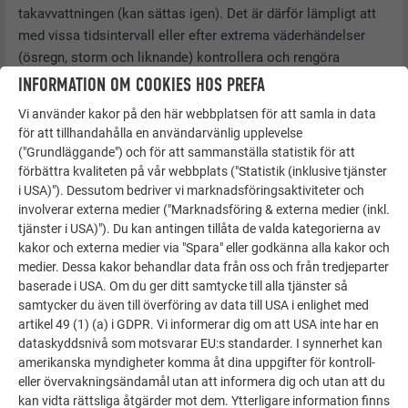
takavvattningen (kan sättas igen). Det är därför lämpligt att
med vissa tidsintervall eller efter extrema väderhändelser
(ösregn, storm och liknande) kontrollera och rengöra
taktäckningar och fasadbeklädnader samt
INFORMATION OM COOKIES HOS PREFA
takavvattningssystem. På så sätt kan förändringar,
Vi använder kakor på den här webbplatsen för att samla in data
nedsmutsning och skador upptäckas och åtgärdas i god tid
för att tillhandahålla en användarvänlig upplevelse
samt följdskador undvikas.
("Grundläggande") och för att sammanställa statistik för att
förbättra kvaliteten på vår webbplats ("Statistik (inklusive tjänster
Tips för skötsel och rengöring av PREFA färgade
i USA)"). Dessutom bedriver vi marknadsföringsaktiviteter och
aluminiumband:
Vid lättare nedsmutsning såsom damm och
involverar externa medier ("Marknadsföring & externa medier (inkl.
dylikt: rent, ljummet vatten, rengöringsmedel för billacker
tjänster i USA)"). Du kan antingen tillåta de valda kategorierna av
(inte slipmedel!). Vid kraftiga föroreningar såsom limrester,
kakor och externa medier via "Spara" eller godkänna alla kakor och
oljor eller fetter: lämpligt universalrengöringsmedel. Följ
medier. Dessa kakor behandlar data från oss och från tredjeparter
baserade i USA. Om du ger ditt samtycke till alla tjänster så
anvisningarna från tillverkaren av rengöringsmedlet.
samtycker du även till överföring av data till USA i enlighet med
Använd vatten och tvättsvamp vid rengöringen.
artikel 49 (1) (a) i GDPR. Vi informerar dig om att USA inte har en
dataskyddsnivå som motsvarar EU:s standarder. I synnerhet kan
amerikanska myndigheter komma åt dina uppgifter för kontroll-
eller övervakningsändamål utan att informera dig och utan att du
OBS!
kan vidta rättsliga åtgärder mot dem. Ytterligare information finns