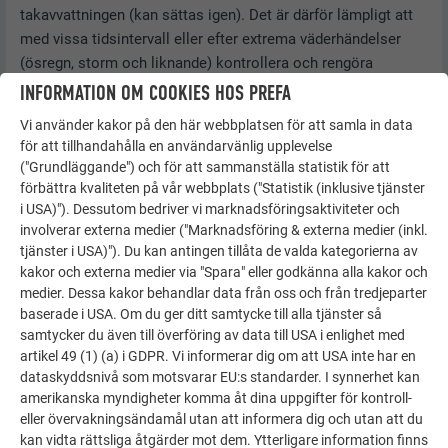
takavvattningen (kan sättas igen). Det är därför lämpligt att
med vissa tidsintervall eller efter extrema väderhändelser
(ösregn, storm och liknande) kontrollera och rengöra
taktäckningar och fasadbeklädnader samt
INFORMATION OM COOKIES HOS PREFA
takavvattningssystem. På så sätt kan förändringar,
Vi använder kakor på den här webbplatsen för att samla in data
nedsmutsning och skador upptäckas och åtgärdas i god tid
för att tillhandahålla en användarvänlig upplevelse
samt följdskador undvikas.
("Grundläggande") och för att sammanställa statistik för att
förbättra kvaliteten på vår webbplats ("Statistik (inklusive tjänster
Tips för skötsel och rengöring av PREFA färgade
i USA)"). Dessutom bedriver vi marknadsföringsaktiviteter och
aluminiumband:
Vid lättare nedsmutsning såsom damm och
involverar externa medier ("Marknadsföring & externa medier (inkl.
dylikt: rent, ljummet vatten, rengöringsmedel för billacker
tjänster i USA)"). Du kan antingen tillåta de valda kategorierna av
(inte slipmedel!). Vid kraftiga föroreningar såsom limrester,
kakor och externa medier via "Spara" eller godkänna alla kakor och
oljor eller fetter: lämpligt universalrengöringsmedel. Följ
medier. Dessa kakor behandlar data från oss och från tredjeparter
baserade i USA. Om du ger ditt samtycke till alla tjänster så
anvisningarna från tillverkaren av rengöringsmedlet.
samtycker du även till överföring av data till USA i enlighet med
Använd vatten och tvättsvamp vid rengöringen.
artikel 49 (1) (a) i GDPR. Vi informerar dig om att USA inte har en
dataskyddsnivå som motsvarar EU:s standarder. I synnerhet kan
amerikanska myndigheter komma åt dina uppgifter för kontroll-
eller övervakningsändamål utan att informera dig och utan att du
OBS!
kan vidta rättsliga åtgärder mot dem. Ytterligare information finns