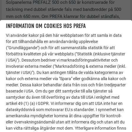
Solpanelerna PREFALZ 500 och 650 är konstruerade för
täckning med dubbel stående fals med bandbredder på 500
mm och 650 mm. Om PREFA klamrar för dubbel ståndfals,
PREFA glidklamrar för dubbel ståndfals, PREFA långa
INFORMATION OM COOKIES HOS PREFA
glidklamrar för dubbel ståndfals och PREFALZ
Vi använder kakor på den här webbplatsen för att samla in data
modulklämmor används korrekt i kombination med solpanel
för att tillhandahålla en användarvänlig upplevelse
PREFALZ garanteras den termiskt inducerade längdändringen
("Grundläggande") och för att sammanställa statistik för att
av PREFALZ-skivorna.
förbättra kvaliteten på vår webbplats ("Statistik (inklusive tjänster
i USA)"). Dessutom bedriver vi marknadsföringsaktiviteter och
Det beräknade falsavståndet respektive det statiskt
involverar externa medier ("Marknadsföring & externa medier (inkl.
beräknade maximala avståndet mellan klamrarna ska
tjänster i USA)"). Du kan antingen tillåta de valda kategorierna av
beaktas vid monteringen. Följande specifikationer måste
kakor och externa medier via "Spara" eller godkänna alla kakor och
följas för att uppfylla de statiska kraven för de solpaneler
medier. Dessa kakor behandlar data från oss och från tredjeparter
baserade i USA. Om du ger ditt samtycke till alla tjänster så
som kläms fast på falsen:
samtycker du även till överföring av data till USA i enlighet med
Maximalt avstånd mellan klamrarna: 33 cm
artikel 49 (1) (a) i GDPR. Vi informerar dig om att USA inte har en
dataskyddsnivå som motsvarar EU:s standarder. I synnerhet kan
Produkten får endast användas i kombination med
amerikanska myndigheter komma åt dina uppgifter för kontroll-
PREFALZ eller FALZONAL som har monterats enligt
eller övervakningsändamål utan att informera dig och utan att du
gällande standarder och fackregler
®
på hel panel med
kan vidta rättsliga åtgärder mot dem. Ytterligare information finns
dubbel stående falstäckning med minst 24 mm,