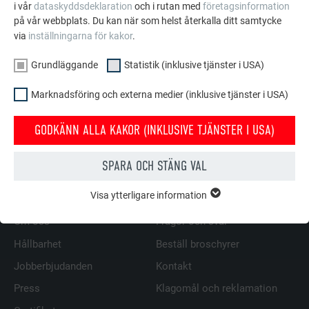
i vår
dataskyddsdeklaration
och i rutan med
företagsinformation
statiskt bärande träunderkonstruktion och PREFA-
på vår webbplats. Du kan när som helst återkalla ditt samtycke
originalfästdon.
via
inställningarna för kakor
.
Beakta PREFALZ monteringsanvisningar för mer information
Grundläggande
Statistik (inklusive tjänster i USA)
om tak med dubbel stående fals.
Marknadsföring och externa medier (inklusive tjänster i USA)
TILLBAKA
NÄSTA
GODKÄNN ALLA KAKOR (INKLUSIVE TJÄNSTER I USA)
SPARA OCH STÄNG VAL
FAMILJEFÖRETAGET | PREFA
VI HJÄLPER DIG
Visa ytterligare information
GRUNDLÄGGANDE
Kakor från gruppen "Grundläggande" krävs för webbplatsens
Om oss
Frågor och svar
grundläggande funktioner. Detta säkerställer att webbplatsen
Hållbarhet
Beställ broschyrer
fungerar korrekt.
Jobberbjudanden
Kontakt
Visa information om kakor
EFTERNAMN
PHPSESSID
Press
Klagomål och reklamation
STATISTIK (INKLUSIVE TJÄNSTER I USA)
LEVERANTÖRER
PHP