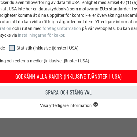
ker du även till överföring av data till USA i enlighet med artikel 49 (1) (a
m att USA inte har en dataskyddsnivå som motsvarar EU:s standarder. I 
igheter komma åt dina uppgifter för kontroll- eller övervakningsändamå
NOTERA
 utan att du kan vidta rättsliga åtgärder mot dem. Ytterligare information
ra infästning kan de förberedda fördjupningarna användas.
ration
och i rutan med
företagsinformation
på vår webbplats. Du kan när
mtycke via
inställningarna för kakor
.
nde
Statistik (inklusive tjänster i USA)
A
g och externa medier (inklusive tjänster i USA)
GODKÄNN ALLA KAKOR (INKLUSIVE TJÄNSTER I USA)
SPARA OCH STÄNG VAL
Visa ytterligare information
E
ppen "Grundläggande" krävs för webbplatsens grundläggande funktioner.
t webbplatsen fungerar korrekt.
Visa information om kakor
PHPSESSID