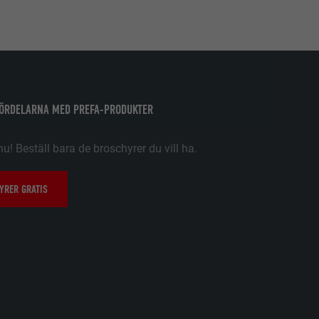
. Information
 PHP-
latsen
FÖRDELARNA MED PREFA-PRODUKTER
örer
nu! Beställ bara de broschyrer du vill ha.
a besökare på
 att få åtkomst
tiska data om
YRER GRATIS
. Den måste
n har
 dina