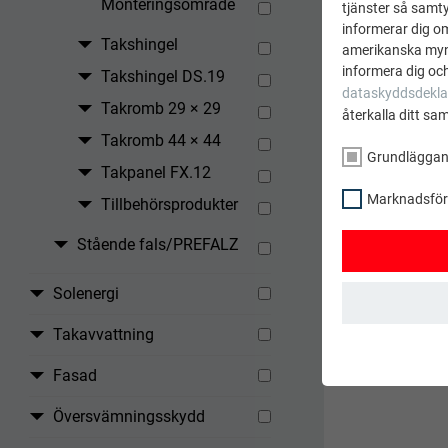
Monteringsområde
tjänster så samtyc
informerar dig o
Takshingel
amerikanska mynd
informera dig och
Takshingel DS.19
Vid ext
dataskyddsdekla
Takromb 29 × 29
återkalla ditt sa
Takromb 44 × 44
Grundlägga
Takpanel FX.12
TILLBAK
Marknadsförin
Tillbehörsprodukter
Stående fals/PREFALZ
Solenergi
Takavvattning
GRUNDLÄGGAND
Kakor från gru
Fasad
säkerställer at
Översvämningsskydd
EFTERNAMN