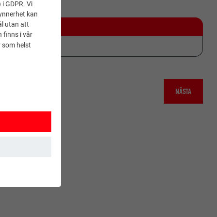
) i GDPR. Vi
synnerhet kan
l utan att
 finns i vår
 som helst
NÄSTA
 Detta