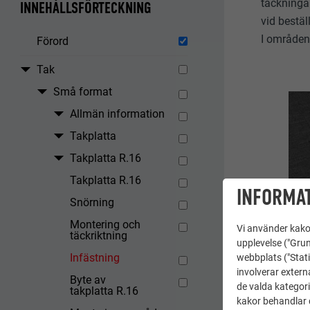
täckningar
INNEHÅLLSFÖRTECKNING
vid bestäl
I områden 
Förord
Tak
Små format
Allmän information
Takplatta
Takplatta R.16
Takplatta R.16
INFORMAT
Snörning
Montering och
Vi använder kakor
täckriktning
upplevelse ("Grun
Infästning
webbplats ("Stati
involverar extern
Byte av
de valda kategori
takplatta R.16
kakor behandlar d