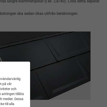
nda längre klammerspikar (t.ex. 2,8/40). Lista detta separat
nfästningen ska sedan ökas utifrån beräkningen.
användarvänlig
en på vår
iviteter och
 antingen tillåta
ch medier. Dessa
 till alla