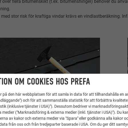
 över flera bitumenskikt (t.ex. bitumenshingel) behöver du anvä
lning.
med stor risk för kraftiga vindar krävs en vindlastberäkning. I
ION OM COOKIES HOS PREFA
 på den här webbplatsen för att samla in data för att tillhandahålla en 
dläggande") och för att sammanställa statistik för att förbättra kvalitet
stik (inklusive tjänster i USA)"). Dessutom bedriver vi marknadsföringsakt
a medier ("Marknadsföring & externa medier (inkl. tjänster i USA)"). Du kan
erna av kakor och externa medier via "Spara" eller godkänna alla kakor o
ata från oss och från tredjeparter baserade i USA. Om du ger ditt samtycke