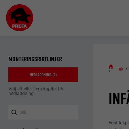
MONTERINGSRIKTLINJER
Tak
NEDLADDNING (
2
)
Välj ett eller flera kapitel för
INF
nedladdning.
Fäst takp