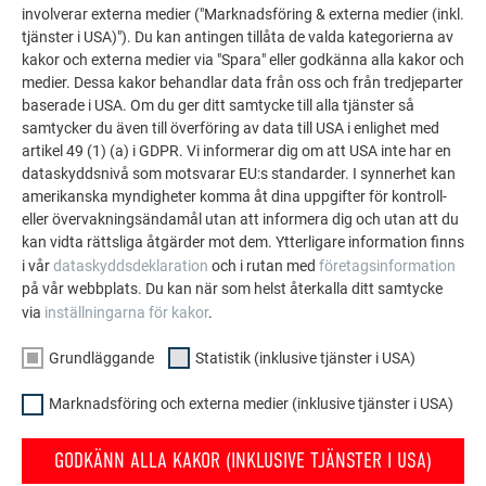
Tvärgående välvning: ± 0,005 mm × täckande bredd
involverar externa medier ("Marknadsföring & externa medier (inkl.
tjänster i USA)"). Du kan antingen tillåta de valda kategorierna av
Täckande bredd: 500 och 600 mm
kakor och externa medier via "Spara" eller godkänna alla kakor och
medier. Dessa kakor behandlar data från oss och från tredjeparter
Täckande bredd = ± 2 mm
baserade i USA. Om du ger ditt samtycke till alla tjänster så
Profildjup = ± 1 mm
samtycker du även till överföring av data till USA i enlighet med
Tvärgående välvning: ± 0,005 mm × täckande bredd
artikel 49 (1) (a) i GDPR. Vi informerar dig om att USA inte har en
dataskyddsnivå som motsvarar EU:s standarder. I synnerhet kan
amerikanska myndigheter komma åt dina uppgifter för kontroll-
TILLBAKA
NÄSTA
eller övervakningsändamål utan att informera dig och utan att du
kan vidta rättsliga åtgärder mot dem. Ytterligare information finns
i vår
dataskyddsdeklaration
och i rutan med
företagsinformation
på vår webbplats. Du kan när som helst återkalla ditt samtycke
via
inställningarna för kakor
.
FAMILJEFÖRETAGET | PREFA
VI HJÄLPER DIG
Grundläggande
Statistik (inklusive tjänster i USA)
Om oss
Frågor och svar
Marknadsföring och externa medier (inklusive tjänster i USA)
Hållbarhet
Beställ broschyrer
Jobberbjudanden
Kontakt
GODKÄNN ALLA KAKOR (INKLUSIVE TJÄNSTER I USA)
Press
Klagomål och reklamation