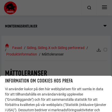
MONTERINGSRIKTLINJER
Fasad
Siding, Siding.X och Siding perforerad
Produktinformation
Måttoleranser
MÅTTOLERANSER
INFORMATION OM COOKIES HOS PREFA
Täckande bredd: 138, 200, 300 och 400 mm
Vi använder kakor på den här webbplatsen för att samla in data
för att tillhandahålla en användarvänlig upplevelse
Täckande bredd = ± 1 mm t.o.m. ± 1,5 mm (beroende
("Grundläggande") och för att sammanställa statistik för att
på ökning av täckande bredd)
förbättra kvaliteten på vår webbplats ("Statistik (inklusive tjänster
Profildjup = ± 1 mm
i USA)"). Dessutom bedriver vi marknadsföringsaktiviteter och