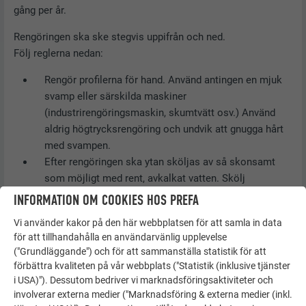
gång per år.
Rengöringen ska ske stegvis uppifrån och ned.
Följ reglerna nedan:
Rengör profilerna för hand. Använd antingen en mjuk
svamp eller särskilda maskiner
(industrirengöringsmaskin, skumtvätt osv.) Använd
aldrig högtrycksrengöring och undvik att gnugga hårt
med svampen.
Efter rengöringen ska ytan sköljas av så skonsamt
som möjligt med rent, avkalkat vatten. Skölj
systematiskt och noggrant uppifrån och ned.
INFORMATION OM COOKIES HOS PREFA
Kvarvarande rester av salter, syror eller alkalier kan
Vi använder kakor på den här webbplatsen för att samla in data
annars orsaka korrosion.
för att tillhandahålla en användarvänlig upplevelse
Blanda inga rengöringsmedel och följ tillverkarens
("Grundläggande") och för att sammanställa statistik för att
anvisningar för rengöringsmedlet.
förbättra kvaliteten på vår webbplats ("Statistik (inklusive tjänster
Använd endast neutrala rengöringsmedel för
i USA)"). Dessutom bedriver vi marknadsföringsaktiviteter och
aluminium med organisk beläggning.
involverar externa medier ("Marknadsföring & externa medier (inkl.