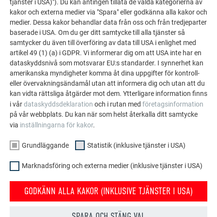
Använd inga produkter som löser upp eller angriper
tjänster i USA)"). Du kan antingen tillåta de valda kategorierna av
kakor och externa medier via "Spara" eller godkänna alla kakor och
lackskiktet, t.ex.:
medier. Dessa kakor behandlar data från oss och från tredjeparter
starkt alkaliska produkter som kali- eller
baserade i USA. Om du ger ditt samtycke till alla tjänster så
natronlut
samtycker du även till överföring av data till USA i enlighet med
sura produkter
artikel 49 (1) (a) i GDPR. Vi informerar dig om att USA inte har en
slipande produkter
dataskyddsnivå som motsvarar EU:s standarder. I synnerhet kan
rengöringsmedel som innehåller lösningsmedel
amerikanska myndigheter komma åt dina uppgifter för kontroll-
eller övervakningsändamål utan att informera dig och utan att du
Torka av överflödigt sköljvatten med en svamp eller ett
kan vidta rättsliga åtgärder mot dem. Ytterligare information finns
sämskskinn så det inte finns kvar några mineralrester från
i vår
dataskyddsdeklaration
och i rutan med
företagsinformation
sköljvattnet när ytan torkar.
på vår webbplats. Du kan när som helst återkalla ditt samtycke
via
inställningarna för kakor
.
För att förebygga fläckar och nedsmutsning pga. vägsalt
rekommenderar vi att fasaderna rengörs så snart som
Grundläggande
Statistik (inklusive tjänster i USA)
möjligt. Glöm inte att även rengöra golvet och avlägsna
Marknadsföring och externa medier (inklusive tjänster i USA)
stänkvatten efter fasadtvätten.
Följ rengörings- och säkerhetsanvisningarna från tillverkaren
GODKÄNN ALLA KAKOR (INKLUSIVE TJÄNSTER I USA)
av rengöringsmedlet och testa ev. först på en dold yta av
objektet som ska rengöras.
SPARA OCH STÄNG VAL