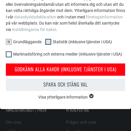
eller övervakningsändamål utan att informera dig och utan att du
kan vidta rättsliga åtgärder mot dem. Ytterligare information finns
i vår
dataskyddsdeklaration
och i rutan med
företagsinformation
på vår webbplats. Du kan när som helst återkalla ditt samtycke
via
inställningarna för kakor
.
Grundläggande
Statistik (inklusive tjänster i USA)
Marknadsföring och externa medier (inklusive tjänster i USA)
Mått i mm
GODKÄNN ALLA KAKOR (INKLUSIVE TJÄNSTER I USA)
TILLBAKA
NÄSTA
SPARA OCH STÄNG VAL
Visa ytterligare information
GRUNDLÄGGANDE
Kakor från gruppen "Grundläggande" krävs för webbplatsens
FAMILJEFÖRETAGET | PREFA
VI HJÄLPER DIG
grundläggande funktioner. Detta säkerställer att webbplatsen
fungerar korrekt.
Om oss
Frågor och svar
Visa information om kakor
EFTERNAMN
PHPSESSID