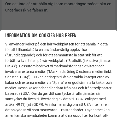
Om det inte går att hålla sig inom monteringsområdet ska en
underlagsskiva falsas in.
INFORMATION OM COOKIES HOS PREFA
Vi använder kakor på den här webbplatsen för att samla in data
för att tillhandahålla en användarvänlig upplevelse
("Grundläggande") och för att sammanställa statistik för att
förbättra kvaliteten på vår webbplats ("Statistik (inklusive tjänster
i USA)"). Dessutom bedriver vi marknadsföringsaktiviteter och
involverar externa medier ("Marknadsföring & externa medier (inkl.
tjänster i USA)"). Du kan antingen tillåta de valda kategorierna av
kakor och externa medier via "Spara" eller godkänna alla kakor och
medier. Dessa kakor behandlar data från oss och från tredjeparter
baserade i USA. Om du ger ditt samtycke till alla tjänster så
samtycker du även till överföring av data till USA i enlighet med
artikel 49 (1) (a) i GDPR. Vi informerar dig om att USA inte har en
dataskyddsnivå som motsvarar EU:s standarder. I synnerhet kan
amerikanska myndigheter komma åt dina uppgifter för kontroll-