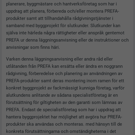
planerare, byggmästare och hantverksföretag som har i
uppdrag att planera, förbereda och/eller montera PREFA-
produkter samt att tillhandahålla rådgivningstjänster i
samband med byggprojekt för slutkunder. Slutkunder kan
själva inte härleda några rättigheter eller anspråk gentemot
PREFA ur denna läggningsanvisning eller de instruktioner och
anvisningar som finns häri.
Varken denna läggningsanvisning eller andra råd eller
utlåtanden från PREFA kan ersätta eller ändra en noggrann
rådgivning, förberedelse och planering av användningen av
PREFA-produkter samt deras montering inom ramen för ett
konkret byggprojekt av fackmässigt kunniga företag, varför
alutkundens anlitande av sådana specialistföretag är en
förutsättning för giltigheten av den garanti som lämnas av
PREFA. Endast de specialistföretag som har i uppdrag att
hantera byggprojektet har möjlighet att avgöra hur PREFA-
produkter ska användas och monteras. med hänsyn till de
konkreta förutsättningarna och omständigheterna i det