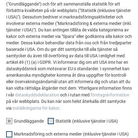
eftersom dessa generella läggningsanvisningar inte kan ta
("Grundläggande") och för att sammanställa statistik för att
hänsyn till detta.
förbättra kvaliteten på vår webbplats ("Statistik (inklusive tjänster
i USA)"). Dessutom bedriver vi marknadsföringsaktiviteter och
Vid arbetet med att ta fram denna läggningsanvisning har
involverar externa medier ("Marknadsföring & externa medier (inkl.
hänsyn tagits till den aktuella tekniska nivån och
tjänster i USA)"). Du kan antingen tillåta de valda kategorierna av
produktutvecklingen vid tidpunkten för upprättandet. Att
kakor och externa medier via "Spara" eller godkänna alla kakor och
PREFA tillhandahåller denna läggningsanvisning och övriga
medier. Dessa kakor behandlar data från oss och från tredjeparter
dokument kostnadsfritt utgör ingen avtalsenlig eller
baserade i USA. Om du ger ditt samtycke till alla tjänster så
samtycker du även till överföring av data till USA i enlighet med
avtalsliknande tjänst från PREFA och kan inte heller tolkas
artikel 49 (1) (a) i GDPR. Vi informerar dig om att USA inte har en
som en sådan.
dataskyddsnivå som motsvarar EU:s standarder. I synnerhet kan
amerikanska myndigheter komma åt dina uppgifter för kontroll-
Genom att använda denna läggningsanvisning godtar
eller övervakningsändamål utan att informera dig och utan att du
användaren att PREFA, i den mån det är tillåtet enligt
kan vidta rättsliga åtgärder mot dem. Ytterligare information finns
tillämplig lag, inte tar något som helst ansvar – oavsett
i vår
dataskyddsdeklaration
och i rutan med
företagsinformation
benämning – för direkta eller indirekta kostnader, skador
på vår webbplats. Du kan när som helst återkalla ditt samtycke
eller andra anspråk från användaren eller tredje part som helt
via
inställningarna för kakor
.
eller delvis kan ha sin orsak i denna läggningsanvisning eller
de instruktioner och anvisningar som finns häri eller i
Grundläggande
Statistik (inklusive tjänster i USA)
felaktigheter, brister eller ofullständigheter i dessa.
Marknadsföring och externa medier (inklusive tjänster i USA)