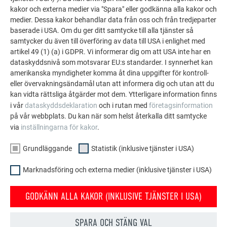
överliggare och fönstersmyg till parapet hittar du i
kakor och externa medier via "Spara" eller godkänna alla kakor och
PREFA standarddetaljer och i PREFA planeringsguide
medier. Dessa kakor behandlar data från oss och från tredjeparter
fasad.
baserade i USA. Om du ger ditt samtycke till alla tjänster så
samtycker du även till överföring av data till USA i enlighet med
artikel 49 (1) (a) i GDPR. Vi informerar dig om att USA inte har en
dataskyddsnivå som motsvarar EU:s standarder. I synnerhet kan
TILLBAKA
NÄSTA
amerikanska myndigheter komma åt dina uppgifter för kontroll-
eller övervakningsändamål utan att informera dig och utan att du
kan vidta rättsliga åtgärder mot dem. Ytterligare information finns
i vår
dataskyddsdeklaration
och i rutan med
företagsinformation
FAMILJEFÖRETAGET | PREFA
VI HJÄLPER DIG
på vår webbplats. Du kan när som helst återkalla ditt samtycke
via
inställningarna för kakor
.
Om oss
Frågor och svar
Grundläggande
Statistik (inklusive tjänster i USA)
Hållbarhet
Beställ broschyrer
Jobberbjudanden
Kontakt
Marknadsföring och externa medier (inklusive tjänster i USA)
Press
Klagomål och reklamation
GODKÄNN ALLA KAKOR (INKLUSIVE TJÄNSTER I USA)
Certifikat
Compliance
SPARA OCH STÄNG VAL