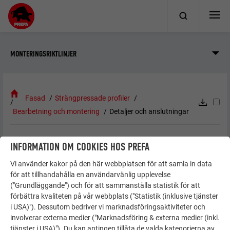
MONTERINGSRIKTLINJER
Fasad
Strängpressade profiler
Bearbetning och montering
Detaljer och anslutningar
INFORMATION OM COOKIES HOS PREFA
DETALJER OCH ANSLUTNINGAR
Vi använder kakor på den här webbplatsen för att samla in data
för att tillhandahålla en användarvänlig upplevelse
("Grundläggande") och för att sammanställa statistik för att
förbättra kvaliteten på vår webbplats ("Statistik (inklusive tjänster
NOTERA
i USA)"). Dessutom bedriver vi marknadsföringsaktiviteter och
Samtliga utförandedetaljer från fönsterbräda,
involverar externa medier ("Marknadsföring & externa medier (inkl.
tjänster i USA)"). Du kan antingen tillåta de valda kategorierna av