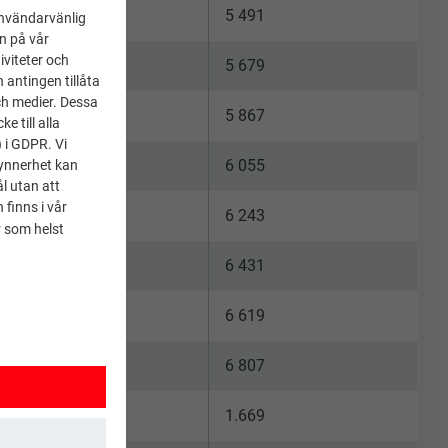
13 050
5 491
användarvänlig
en på vår
iviteter och
13 500
5 679
 antingen tillåta
ch medier. Dessa
13 950
5 867
 till alla
) i GDPR. Vi
14 400
6 055
synnerhet kan
l utan att
 finns i vår
14 850
6 243
 som helst
15 300
6 431
15 750
6 619
16 200
6 807
16 650
1.669