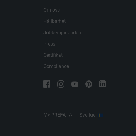
PROCEDUR
Om oss
LEVERANTÖ
EFTERNAMN
Hållbarhet
PROCEDUR
LEVERANTÖ
ÄNDAMÅL
Jobberbjudanden
PROCEDUR
Press
ÄNDAMÅL
ÄNDAMÅL
Certifikat
Compliance
EFTERNAMN
EFTERNAMN
LEVERANTÖ
LEVERANTÖ
PROCEDUR
PROCEDUR
My PREFA
Sverige
ÄNDAMÅL
ÄNDAMÅL