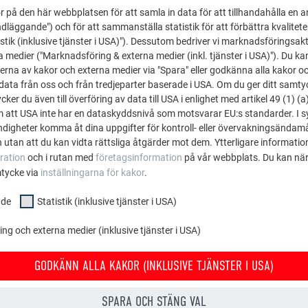
4 050
1 731
29
 på den här webbplatsen för att samla in data för att tillhandahålla en 
dläggande") och för att sammanställa statistik för att förbättra kvalitet
stik (inklusive tjänster i USA)"). Dessutom bedriver vi marknadsföringsakt
4 500
1 919
30
a medier ("Marknadsföring & externa medier (inkl. tjänster i USA)"). Du kan
erna av kakor och externa medier via "Spara" eller godkänna alla kakor o
4 950
2 107
31
ata från oss och från tredjeparter baserade i USA. Om du ger ditt samtycke
ker du även till överföring av data till USA i enlighet med artikel 49 (1) (a
5 400
2 295
32
m att USA inte har en dataskyddsnivå som motsvarar EU:s standarder. I 
igheter komma åt dina uppgifter för kontroll- eller övervakningsändamå
 utan att du kan vidta rättsliga åtgärder mot dem. Ytterligare information
5 850
2 483
33
ration
och i rutan med
företagsinformation
på vår webbplats. Du kan när
mtycke via
inställningarna för kakor
.
6 300
2 671
34
nde
Statistik (inklusive tjänster i USA)
6 750
2 859
35
g och externa medier (inklusive tjänster i USA)
7 200
3 047
36
GODKÄNN ALLA KAKOR (INKLUSIVE TJÄNSTER I USA)
7 650
3 235
37
SPARA OCH STÄNG VAL