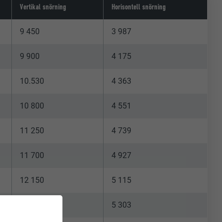
Vertikal snörning
Horisontell snörning
9 450
3 987
9 900
4 175
10.530
4 363
10 800
4 551
11 250
4 739
11 700
4 927
12 150
5 115
12 600
5 303