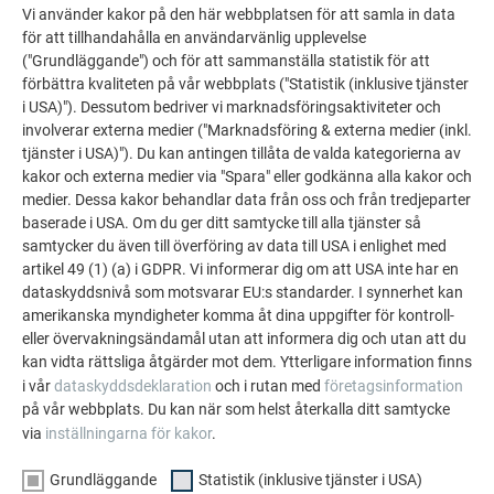
Vi använder kakor på den här webbplatsen för att samla in data
för att tillhandahålla en användarvänlig upplevelse
("Grundläggande") och för att sammanställa statistik för att
förbättra kvaliteten på vår webbplats ("Statistik (inklusive tjänster
i USA)"). Dessutom bedriver vi marknadsföringsaktiviteter och
involverar externa medier ("Marknadsföring & externa medier (inkl.
tjänster i USA)"). Du kan antingen tillåta de valda kategorierna av
kakor och externa medier via "Spara" eller godkänna alla kakor och
medier. Dessa kakor behandlar data från oss och från tredjeparter
baserade i USA. Om du ger ditt samtycke till alla tjänster så
samtycker du även till överföring av data till USA i enlighet med
artikel 49 (1) (a) i GDPR. Vi informerar dig om att USA inte har en
dataskyddsnivå som motsvarar EU:s standarder. I synnerhet kan
amerikanska myndigheter komma åt dina uppgifter för kontroll-
eller övervakningsändamål utan att informera dig och utan att du
kan vidta rättsliga åtgärder mot dem. Ytterligare information finns
i vår
dataskyddsdeklaration
och i rutan med
företagsinformation
på vår webbplats. Du kan när som helst återkalla ditt samtycke
via
inställningarna för kakor
.
Grundläggande
Statistik (inklusive tjänster i USA)