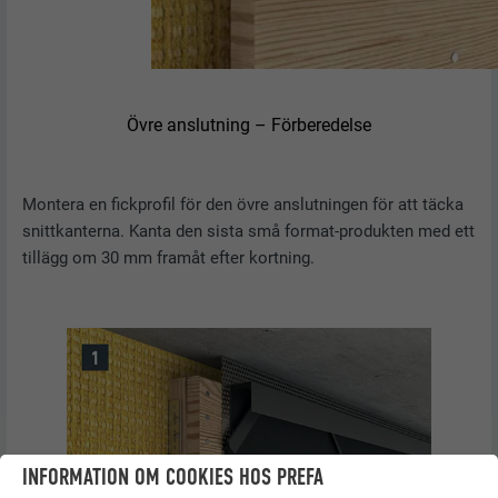
Övre anslutning – Förberedelse
Montera en fickprofil för den övre anslutningen för att täcka
snittkanterna. Kanta den sista små format-produkten med ett
tillägg om 30 mm framåt efter kortning.
INFORMATION OM COOKIES HOS PREFA