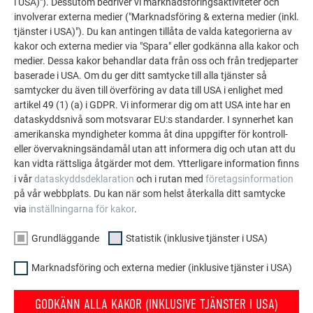
i USA)"). Dessutom bedriver vi marknadsföringsaktiviteter och
Väggromb 44 × 44
involverar externa medier ("Marknadsföring & externa medier (inkl.
tjänster i USA)"). Du kan antingen tillåta de valda kategorierna av
kakor och externa medier via "Spara" eller godkänna alla kakor och
medier. Dessa kakor behandlar data från oss och från tredjeparter
baserade i USA. Om du ger ditt samtycke till alla tjänster så
samtycker du även till överföring av data till USA i enlighet med
Fasadpanel FX.12
artikel 49 (1) (a) i GDPR. Vi informerar dig om att USA inte har en
dataskyddsnivå som motsvarar EU:s standarder. I synnerhet kan
amerikanska myndigheter komma åt dina uppgifter för kontroll-
eller övervakningsändamål utan att informera dig och utan att du
kan vidta rättsliga åtgärder mot dem. Ytterligare information finns
Takplatta
i vår
dataskyddsdeklaration
och i rutan med
företagsinformation
på vår webbplats. Du kan när som helst återkalla ditt samtycke
via
inställningarna för kakor
.
Grundläggande
Statistik (inklusive tjänster i USA)
Takplatta R.16
Marknadsföring och externa medier (inklusive tjänster i USA)
GODKÄNN ALLA KAKOR (INKLUSIVE TJÄNSTER I USA)