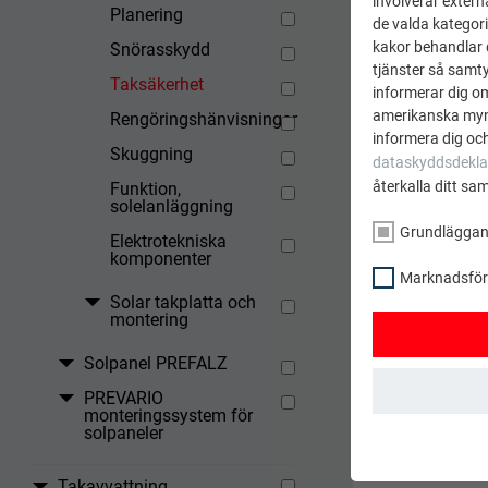
involverar extern
Planering
de valda kategori
kakor behandlar d
Snörasskydd
tjänster så samtyc
Taksäkerhet
informerar dig o
amerikanska mynd
Rengöringshänvisningar
informera dig och
Skuggning
dataskyddsdekla
återkalla ditt sa
Funktion,
solelanläggning
Grundlägga
Elektrotekniska
komponenter
Marknadsförin
Solar takplatta och
montering
Solpanel PREFALZ
PREVARIO
monteringssystem för
solpaneler
GRUNDLÄGGAND
Kakor från gru
Takavvattning