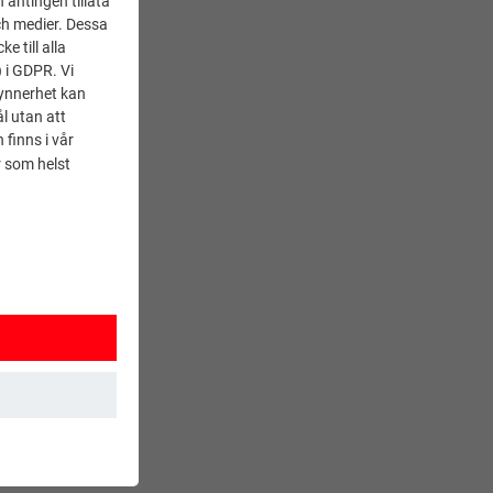
 antingen tillåta
ch medier. Dessa
 till alla
) i GDPR. Vi
synnerhet kan
l utan att
 finns i vår
 som helst
 Detta