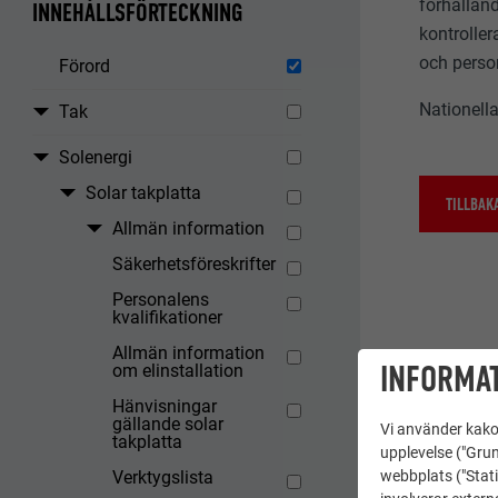
förhålland
INNEHÅLLSFÖRTECKNING
kontroller
och perso
Förord
Nationella
Tak
Solenergi
Solar takplatta
TILLBAK
Allmän information
Säkerhetsföreskrifter
Personalens
kvalifikationer
Allmän information
INFORMAT
om elinstallation
Hänvisningar
gällande solar
Vi använder kakor
takplatta
upplevelse ("Grun
webbplats ("Stati
Verktygslista