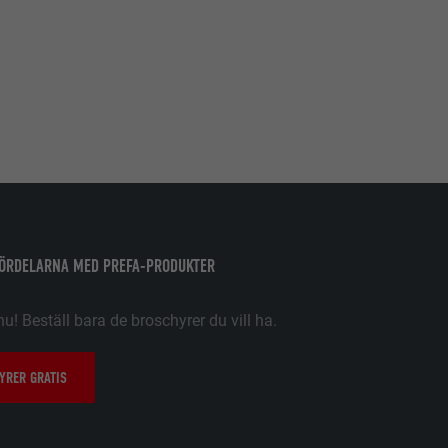
. Information
 PHP-
latsen
örer
FÖRDELARNA MED PREFA-PRODUKTER
a besökare på
 att få åtkomst
tiska data om
nu! Beställ bara de broschyrer du vill ha.
YRER GRATIS
. Den måste