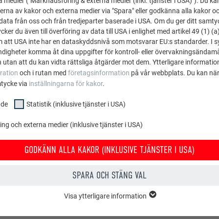
a medier ("Marknadsföring & externa medier (inkl. tjänster i USA)"). Du kan
erna av kakor och externa medier via "Spara" eller godkänna alla kakor o
ata från oss och från tredjeparter baserade i USA. Om du ger ditt samtycke
ker du även till överföring av data till USA i enlighet med artikel 49 (1) (a
m att USA inte har en dataskyddsnivå som motsvarar EU:s standarder. I 
igheter komma åt dina uppgifter för kontroll- eller övervakningsändamå
 utan att du kan vidta rättsliga åtgärder mot dem. Ytterligare information
ration
och i rutan med
företagsinformation
på vår webbplats. Du kan när
mtycke via
inställningarna för kakor
.
nde
Statistik (inklusive tjänster i USA)
g och externa medier (inklusive tjänster i USA)
GODKÄNN ALLA KAKOR (INKLUSIVE TJÄNSTER I USA)
SPARA OCH STÄNG VAL
Visa ytterligare information
E
ppen "Grundläggande" krävs för webbplatsens grundläggande funktioner.