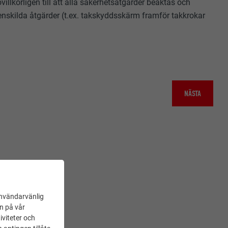
ovillkorligen till att alla säkerhetsåtgärder beaktas och
r enskilda åtgärder (t.ex. takskyddsskärm framför takkrokar
NÄSTA
användarvänlig
en på vår
iviteter och