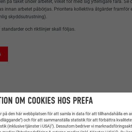
en på taket under arbetet, vilket för med sig ytterligare fara. Se 
as innan arbetet påbörjas. Prioritera kollektiva åtgärder framfö
nlig skyddsutrustning).
 standarder och riktlinjer skall följas.
A
ION OM COOKIES HOS PREFA
 på den här webbplatsen för att samla in data för att tillhandahålla en 
dläggande") och för att sammanställa statistik för att förbättra kvalitet
stik (inklusive tjänster i USA)"). Dessutom bedriver vi marknadsföringsakt