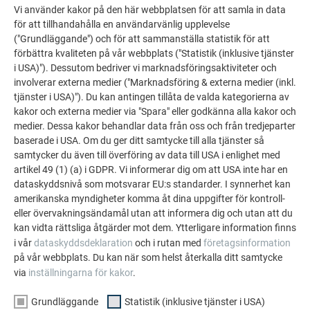
med ett sågblad som lämpar sig för aluminiumbearbetning.
Vi använder kakor på den här webbplatsen för att samla in data
för att tillhandahålla en användarvänlig upplevelse
Vi rekommenderar att profilerna spänns fast på
("Grundläggande") och för att sammanställa statistik för att
arbetsbänken med en styrskena.
förbättra kvaliteten på vår webbplats ("Statistik (inklusive tjänster
i USA)"). Dessutom bedriver vi marknadsföringsaktiviteter och
Vid genomföringar och individuella utskärningar lämpar sig
involverar externa medier ("Marknadsföring & externa medier (inkl.
sticksåg och borrmaskin.
tjänster i USA)"). Du kan antingen tillåta de valda kategorierna av
kakor och externa medier via "Spara" eller godkänna alla kakor och
Spänn en tunn plåt över profilgeometrin på sicksack- och
medier. Dessa kakor behandlar data från oss och från tredjeparter
vågprofilerna vid användning av sticksåg för att få en plan
baserade i USA. Om du ger ditt samtycke till alla tjänster så
anläggningsyta för sticksågen.
samtycker du även till överföring av data till USA i enlighet med
artikel 49 (1) (a) i GDPR. Vi informerar dig om att USA inte har en
Se noga till att arbetsbänken är fri från spånor så att inte
dataskyddsnivå som motsvarar EU:s standarder. I synnerhet kan
ytan skadas.
amerikanska myndigheter komma åt dina uppgifter för kontroll-
eller övervakningsändamål utan att informera dig och utan att du
Efter tillskärningen av profilerna ska du avlägsna kanten som
kan vidta rättsliga åtgärder mot dem. Ytterligare information finns
bildats med hjälp av en fin fil eller slippapper.
i vår
dataskyddsdeklaration
och i rutan med
företagsinformation
på vår webbplats. Du kan när som helst återkalla ditt samtycke
via
inställningarna för kakor
.
TILLBAKA
NÄSTA
Grundläggande
Statistik (inklusive tjänster i USA)