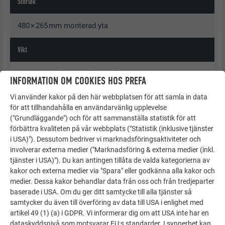
Storlek
480 × 265 mm monterad yta
Vikt
1 m² = ca 2,75 kg = 8 takshingel DS.19
INFORMATION OM COOKIES HOS PREFA
Vi använder kakor på den här webbplatsen för att samla in data
Underkonstruktion
för att tillhandahålla en användarvänlig upplevelse
("Grundläggande") och för att sammanställa statistik för att
Se kapitel ”Allmän information”
förbättra kvaliteten på vår webbplats ("Statistik (inklusive tjänster
i USA)"). Dessutom bedriver vi marknadsföringsaktiviteter och
Standardinfästning
involverar externa medier ("Marknadsföring & externa medier (inkl.
tjänster i USA)"). Du kan antingen tillåta de valda kategorierna av
Indirekt, 1 st. Klammer och klammerspik 2,8/25 per
kakor och externa medier via "Spara" eller godkänna alla kakor och
medier. Dessa kakor behandlar data från oss och från tredjeparter
takshingel DS.19 =
baserade i USA. Om du ger ditt samtycke till alla tjänster så
8 klamrar och klammerspikar 2,8/25 per m²
samtycker du även till överföring av data till USA i enlighet med
artikel 49 (1) (a) i GDPR. Vi informerar dig om att USA inte har en
dataskyddsnivå som motsvarar EU:s standarder. I synnerhet kan