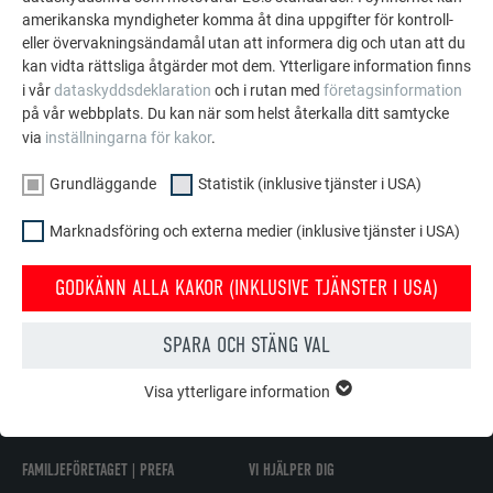
amerikanska myndigheter komma åt dina uppgifter för kontroll-
eller övervakningsändamål utan att informera dig och utan att du
kan vidta rättsliga åtgärder mot dem. Ytterligare information finns
i vår
dataskyddsdeklaration
och i rutan med
företagsinformation
på vår webbplats. Du kan när som helst återkalla ditt samtycke
via
inställningarna för kakor
.
Grundläggande
Statistik (inklusive tjänster i USA)
Marknadsföring och externa medier (inklusive tjänster i USA)
GODKÄNN ALLA KAKOR (INKLUSIVE TJÄNSTER I USA)
SPARA OCH STÄNG VAL
TILLBAKA
NÄSTA
Visa ytterligare information
GRUNDLÄGGANDE
Kakor från gruppen "Grundläggande" krävs för webbplatsens
grundläggande funktioner. Detta säkerställer att webbplatsen
FAMILJEFÖRETAGET | PREFA
VI HJÄLPER DIG
fungerar korrekt.