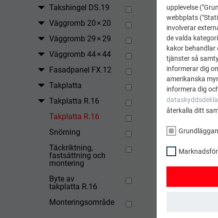
Takshingel DS.19
upplevelse ("Grun
webbplats ("Stati
Väggromb 20 × 20
involverar extern
de valda kategori
Väggromb 29 × 29
kakor behandlar d
Väggromb 44 × 44
tjänster så samtyc
informerar dig o
Fasadpanel FX.12
amerikanska mynd
Takplatta
informera dig och
TILLBAK
dataskyddsdekla
Takplatta R.16
återkalla ditt sa
Takplatta R.16
Grundlägga
Snörning
Täckriktning,
Marknadsförin
fastsättning och
montering
Byte av
takplatta R.16
Monteringsområde