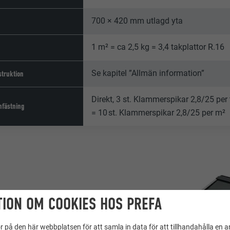
700 × 420 mm utlagd yta
1 m² = ca 2,5 kg = 3,4 takplattor R.16
Se kapitel ”Allmän information”
truktion
Direkt, 3 st. Klammerspikar 2,8/25 per
nfästning
= 10 st. Klammerspikar 2,8/25 per m²
ION OM COOKIES HOS PREFA
 på den här webbplatsen för att samla in data för att tillhandahålla en 