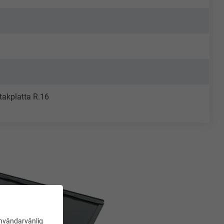
 takplatta R.16
användarvänlig