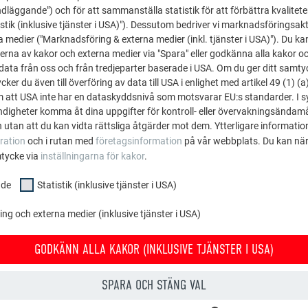
dläggande") och för att sammanställa statistik för att förbättra kvalitet
stik (inklusive tjänster i USA)"). Dessutom bedriver vi marknadsföringsakt
a medier ("Marknadsföring & externa medier (inkl. tjänster i USA)"). Du kan
erna av kakor och externa medier via "Spara" eller godkänna alla kakor o
ata från oss och från tredjeparter baserade i USA. Om du ger ditt samtycke
ker du även till överföring av data till USA i enlighet med artikel 49 (1) (a
m att USA inte har en dataskyddsnivå som motsvarar EU:s standarder. I 
igheter komma åt dina uppgifter för kontroll- eller övervakningsändamå
 utan att du kan vidta rättsliga åtgärder mot dem. Ytterligare information
A
ration
och i rutan med
företagsinformation
på vår webbplats. Du kan när
mtycke via
inställningarna för kakor
.
nde
Statistik (inklusive tjänster i USA)
g och externa medier (inklusive tjänster i USA)
GODKÄNN ALLA KAKOR (INKLUSIVE TJÄNSTER I USA)
SPARA OCH STÄNG VAL