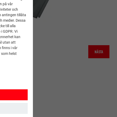
en på vår
iviteter och
 antingen tillåta
ch medier. Dessa
 till alla
) i GDPR. Vi
synnerhet kan
l utan att
 finns i vår
NÄSTA
 som helst