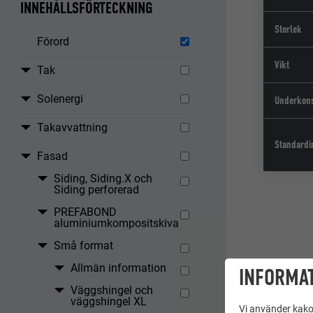
INNEHÅLLSFÖRTECKNING
Storlek
Förord
Vikt
Tak
Solenergi
Underkons
Takavvattning
Standardi
Fasad
Siding, Siding.X och
Siding perforerad
PREFABOND
aluminiumkompositskiva
Små format
Allmän information
INFORMAT
Väggshingel och
väggshingel XL
Vi använder kakor