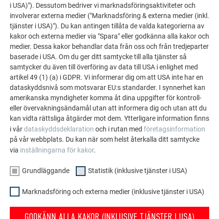
i USA)"). Dessutom bedriver vi marknadsföringsaktiviteter och
A2-kärna
involverar externa medier ("Marknadsföring & externa medier (inkl.
tjänster i USA)"). Du kan antingen tillåta de valda kategorierna av
kakor och externa medier via "Spara" eller godkänna alla kakor och
medier. Dessa kakor behandlar data från oss och från tredjeparter
baserade i USA. Om du ger ditt samtycke till alla tjänster så
Kantning
samtycker du även till överföring av data till USA i enlighet med
artikel 49 (1) (a) i GDPR. Vi informerar dig om att USA inte har en
dataskyddsnivå som motsvarar EU:s standarder. I synnerhet kan
amerikanska myndigheter komma åt dina uppgifter för kontroll-
eller övervakningsändamål utan att informera dig och utan att du
TILLBAKA
NÄSTA
kan vidta rättsliga åtgärder mot dem. Ytterligare information finns
i vår
dataskyddsdeklaration
och i rutan med
företagsinformation
på vår webbplats. Du kan när som helst återkalla ditt samtycke
via
inställningarna för kakor
.
FAMILJEFÖRETAGET | PREFA
VI HJÄLPER DIG
Grundläggande
Statistik (inklusive tjänster i USA)
Om oss
Frågor och svar
Marknadsföring och externa medier (inklusive tjänster i USA)
Hållbarhet
Beställ broschyrer
GODKÄNN ALLA KAKOR (INKLUSIVE TJÄNSTER I USA)