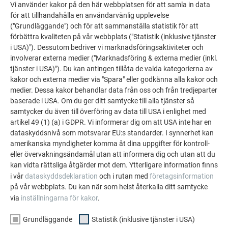
Vi använder kakor på den här webbplatsen för att samla in data
för att tillhandahålla en användarvänlig upplevelse
("Grundläggande") och för att sammanställa statistik för att
Solpanelhållare och
förbättra kvaliteten på vår webbplats ("Statistik (inklusive tjänster
montering
i USA)"). Dessutom bedriver vi marknadsföringsaktiviteter och
involverar externa medier ("Marknadsföring & externa medier (inkl.
tjänster i USA)"). Du kan antingen tillåta de valda kategorierna av
kakor och externa medier via "Spara" eller godkänna alla kakor och
medier. Dessa kakor behandlar data från oss och från tredjeparter
Tillbehör och montering
baserade i USA. Om du ger ditt samtycke till alla tjänster så
samtycker du även till överföring av data till USA i enlighet med
artikel 49 (1) (a) i GDPR. Vi informerar dig om att USA inte har en
dataskyddsnivå som motsvarar EU:s standarder. I synnerhet kan
amerikanska myndigheter komma åt dina uppgifter för kontroll-
Infästning av
eller övervakningsändamål utan att informera dig och utan att du
monteringssystem
kan vidta rättsliga åtgärder mot dem. Ytterligare information finns
i vår
dataskyddsdeklaration
och i rutan med
företagsinformation
på vår webbplats. Du kan när som helst återkalla ditt samtycke
via
inställningarna för kakor
.
TILLBAKA
NÄSTA
Grundläggande
Statistik (inklusive tjänster i USA)