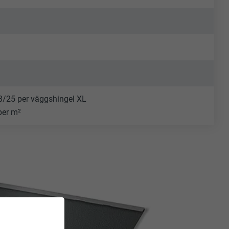
,8/25 per väggshingel XL
per m²