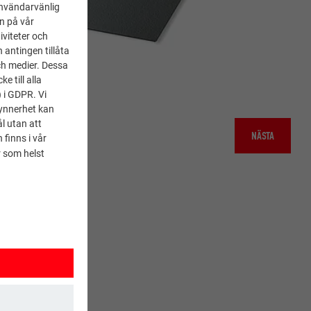
användarvänlig
en på vår
iviteter och
 antingen tillåta
ch medier. Dessa
 till alla
) i GDPR. Vi
synnerhet kan
l utan att
NÄSTA
 finns i vår
 som helst