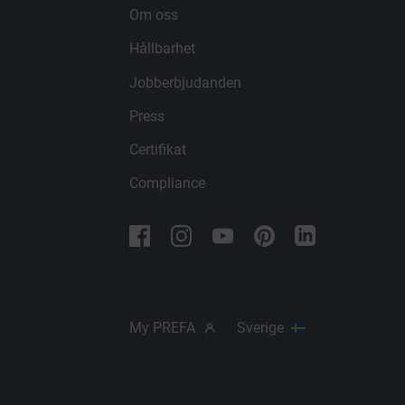
PROCEDUR
Om oss
LEVERANTÖ
EFTERNAMN
Hållbarhet
PROCEDUR
LEVERANTÖ
ÄNDAMÅL
Jobberbjudanden
PROCEDUR
Press
ÄNDAMÅL
ÄNDAMÅL
Certifikat
Compliance
EFTERNAMN
EFTERNAMN
LEVERANTÖ
LEVERANTÖ
PROCEDUR
PROCEDUR
My PREFA
Sverige
ÄNDAMÅL
ÄNDAMÅL