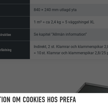
840 × 240 mm utlagd yta
1 m² = ca 2,4 kg = 5 väggshingel XL
Se kapitel ”Allmän information”
truktion
Indirekt, 2 st. Klamrar och klammerspikar 2
nfästning
= 10 st. Klamrar och klammerspikar 2,8/25 
ION OM COOKIES HOS PREFA