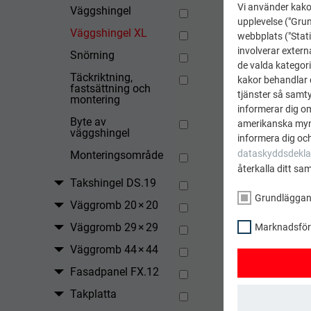
Vi använder kakor
Väggshingel
upplevelse ("Grun
Väggshingel XL
webbplats ("Stati
involverar extern
Snörning
de valda kategori
Täckriktning,
kakor behandlar d
fastsättning och
tjänster så samtyc
montering
informerar dig o
Byte av
amerikanska mynd
väggshingel
TILLBAK
informera dig och
dataskyddsdekla
Monteringsområde
återkalla ditt sa
Takshingel DS.19
Grundlägga
Väggromb 20 × 20
Väggromb 29 × 29
Marknadsförin
Väggromb 44 × 44
Fasadpanel FX.12
Takplatta