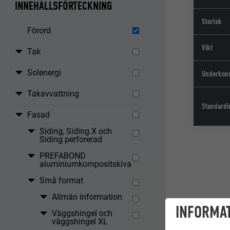
INNEHÅLLSFÖRTECKNING
Storlek
Förord
Vikt
Tak
Solenergi
Underkons
Takavvattning
Standardi
Fasad
Siding, Siding.X och
Siding perforerad
PREFABOND
aluminiumkompositskiva
Små format
Allmän information
INFORMAT
Väggshingel och
väggshingel XL