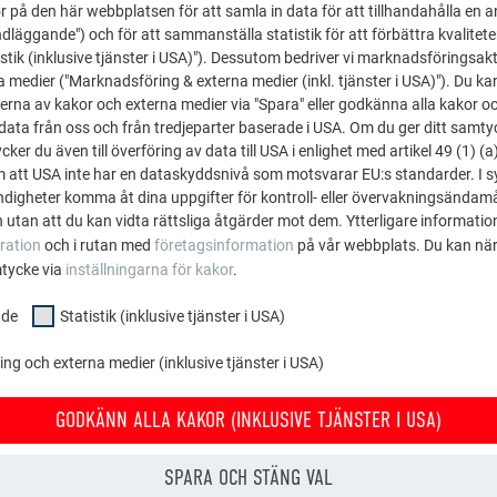
 på den här webbplatsen för att samla in data för att tillhandahålla en 
dläggande") och för att sammanställa statistik för att förbättra kvalitet
stik (inklusive tjänster i USA)"). Dessutom bedriver vi marknadsföringsakt
a medier ("Marknadsföring & externa medier (inkl. tjänster i USA)"). Du kan
erna av kakor och externa medier via "Spara" eller godkänna alla kakor o
ata från oss och från tredjeparter baserade i USA. Om du ger ditt samtycke
ker du även till överföring av data till USA i enlighet med artikel 49 (1) (a
m att USA inte har en dataskyddsnivå som motsvarar EU:s standarder. I 
igheter komma åt dina uppgifter för kontroll- eller övervakningsändamå
A
 utan att du kan vidta rättsliga åtgärder mot dem. Ytterligare information
ration
och i rutan med
företagsinformation
på vår webbplats. Du kan när
mtycke via
inställningarna för kakor
.
nde
Statistik (inklusive tjänster i USA)
g och externa medier (inklusive tjänster i USA)
GODKÄNN ALLA KAKOR (INKLUSIVE TJÄNSTER I USA)
SPARA OCH STÄNG VAL