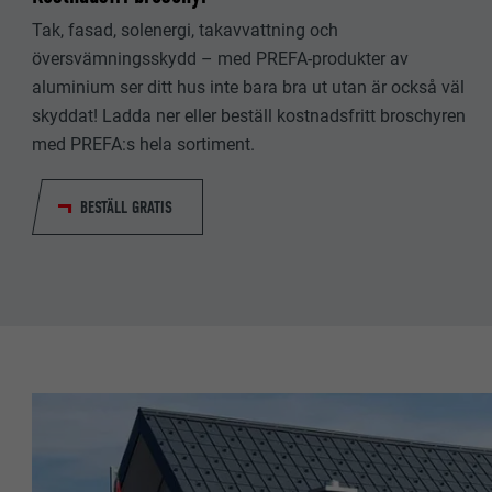
EFTERNAMN
EFTERNAMN
Tak, fasad, solenergi, takavvattning och
LEVERANTÖ
översvämningsskydd – med PREFA-produkter av
LEVERANTÖ
aluminium ser ditt hus inte bara bra ut utan är också väl
PROCEDUR
skyddat! Ladda ner eller beställ kostnadsfritt broschyren
PROCEDUR
med PREFA:s hela sortiment.
ÄNDAMÅL
ÄNDAMÅL
BESTÄLL GRATIS
EFTERNAMN
EFTERNAMN
LEVERANTÖ
LEVERANTÖ
PROCEDUR
PROCEDUR
ÄNDAMÅL
ÄNDAMÅL