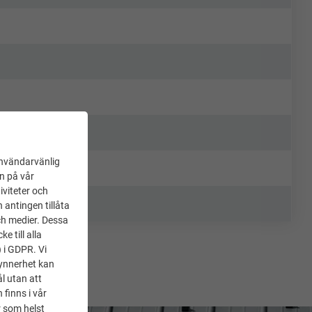
användarvänlig
en på vår
iviteter och
 antingen tillåta
ch medier. Dessa
 till alla
) i GDPR. Vi
synnerhet kan
l utan att
 finns i vår
 som helst