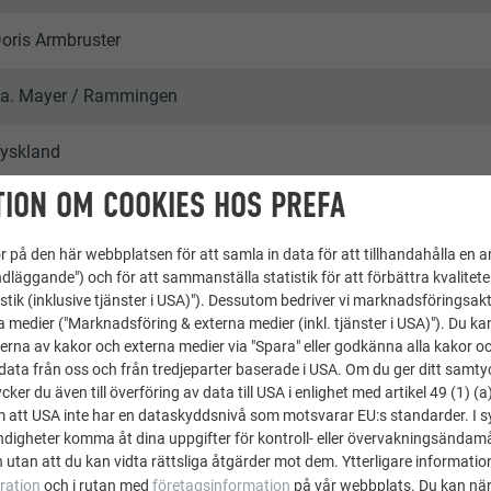
oris Armbruster
a. Mayer / Rammingen
yskland
ION OM COOKIES HOS PREFA
Bostadshus/Rammingen
 på den här webbplatsen för att samla in data för att tillhandahålla en 
nfamiljshus
dläggande") och för att sammanställa statistik för att förbättra kvalitet
stik (inklusive tjänster i USA)"). Dessutom bedriver vi marknadsföringsakt
 PREFA | Werner Huthmacher
a medier ("Marknadsföring & externa medier (inkl. tjänster i USA)"). Du kan
erna av kakor och externa medier via "Spara" eller godkänna alla kakor o
ata från oss och från tredjeparter baserade i USA. Om du ger ditt samtycke
ker du även till överföring av data till USA i enlighet med artikel 49 (1) (a
m att USA inte har en dataskyddsnivå som motsvarar EU:s standarder. I 
igheter komma åt dina uppgifter för kontroll- eller övervakningsändamå
 utan att du kan vidta rättsliga åtgärder mot dem. Ytterligare information
ration
och i rutan med
företagsinformation
på vår webbplats. Du kan när