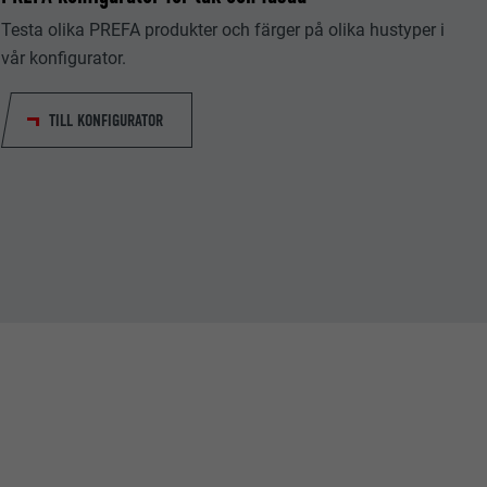
Testa olika PREFA produkter och färger på olika hustyper i
vår konfigurator.
TILL KONFIGURATOR
tiska data om
Följ oss"-
låter att