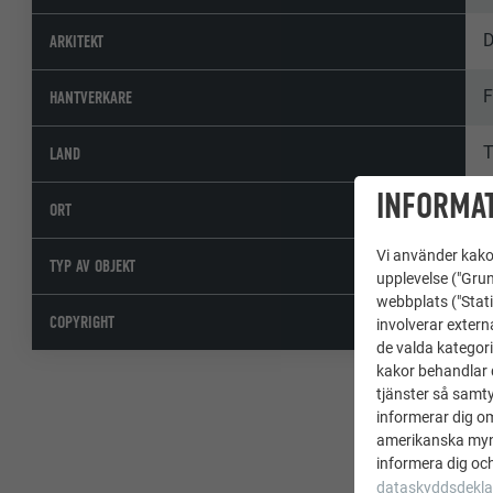
D
ARKITEKT
F
HANTVERKARE
T
LAND
INFORMAT
ORT
Vi använder kakor
E
TYP AV OBJEKT
upplevelse ("Grun
webbplats ("Stati
©
COPYRIGHT
involverar extern
de valda kategori
kakor behandlar d
tjänster så samtyc
informerar dig o
amerikanska mynd
informera dig och
dataskyddsdekla