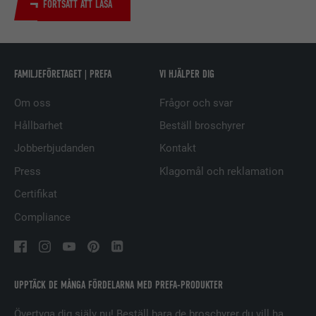
tjänster.
FORTSÄTT ATT LÄSA
EFTERNAMN
UserMatchHistory
FAMILJEFÖRETAGET | PREFA
VI HJÄLPER DIG
LEVERANTÖRER
LinkedIn
Om oss
Frågor och svar
PROCEDUR
29 dagar
Hållbarhet
Beställ broschyrer
Används för att spåra besökare på
Jobberbjudanden
Kontakt
flera webbplatser för att presentera
ÄNDAMÅL
Press
Klagomål och reklamation
relevanta annonser baserat på
besökarens preferenser.
Certifikat
Compliance
EFTERNAMN
lidc
LEVERANTÖRER
LinkedIn
UPPTÄCK DE MÅNGA FÖRDELARNA MED PREFA-PRODUKTER
PROCEDUR
1 dag
Övertyga dig själv nu! Beställ bara de broschyrer du vill ha.