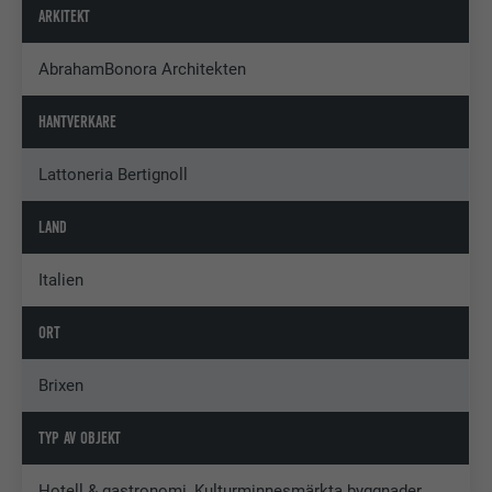
ARKITEKT
AbrahamBonora Architekten
HANTVERKARE
Lattoneria Bertignoll
LAND
Italien
ORT
Brixen
TYP AV OBJEKT
Hotell & gastronomi, Kulturminnesmärkta byggnader