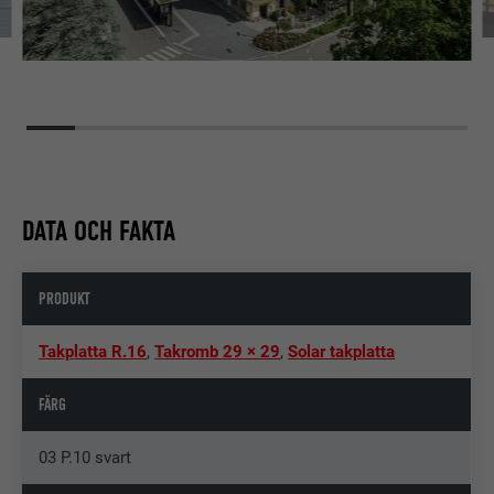
DATA OCH FAKTA
PRODUKT
Takplatta R.16
,
Takromb 29 × 29
,
Solar takplatta
FÄRG
03 P.10 svart