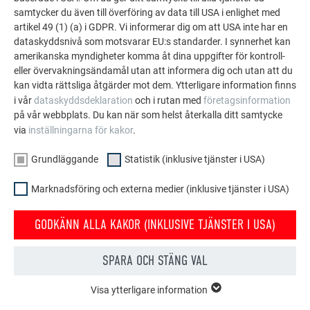
LÅT DIG INSPIRERAS
samtycker du även till överföring av data till USA i enlighet med
artikel 49 (1) (a) i GDPR. Vi informerar dig om att USA inte har en
dataskyddsnivå som motsvarar EU:s standarder. I synnerhet kan
PREFA:s referensgalleri visar hur mångsidigt
amerikanska myndigheter komma åt dina uppgifter för kontroll-
aluminium kan användas. Upptäck fler imponerande
eller övervakningsändamål utan att informera dig och utan att du
projekt med PREFA:s hållbara aluminiumlösningar för
kan vidta rättsliga åtgärder mot dem. Ytterligare information finns
tak, solenergi och fasader.
i vår
dataskyddsdeklaration
och i rutan med
företagsinformation
på vår webbplats. Du kan när som helst återkalla ditt samtycke
via
inställningarna för kakor
.
SE FLER REFERENSER
Grundläggande
Statistik (inklusive tjänster i USA)
Marknadsföring och externa medier (inklusive tjänster i USA)
GODKÄNN ALLA KAKOR (INKLUSIVE TJÄNSTER I USA)
SPARA OCH STÄNG VAL
Visa ytterligare information
GRUNDLÄGGANDE
Kakor från gruppen "Grundläggande" krävs för webbplatsens