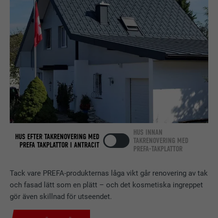
LEVERANTÖRER
LinkedIn
PROCEDUR
2 år
Används av den sociala
nätverkstjänsten LinkedIn för att
ÄNDAMÅL
spåra användningen av inbäddade
tjänster.
EFTERNAMN
bscookie
HUS INNAN
HUS EFTER TAKRENOVERING MED
TAKRENOVERING MED
LEVERANTÖRER
LinkedIn
PREFA TAKPLATTOR I ANTRACIT
PREFA-TAKPLATTOR
PROCEDUR
2 år
Tack vare PREFA-produkternas låga vikt går renovering av tak
och fasad lätt som en plätt – och det kosmetiska ingreppet
Används av den sociala
gör även skillnad för utseendet.
nätverkstjänsten LinkedIn för att
ÄNDAMÅL
spåra användningen av inbäddade