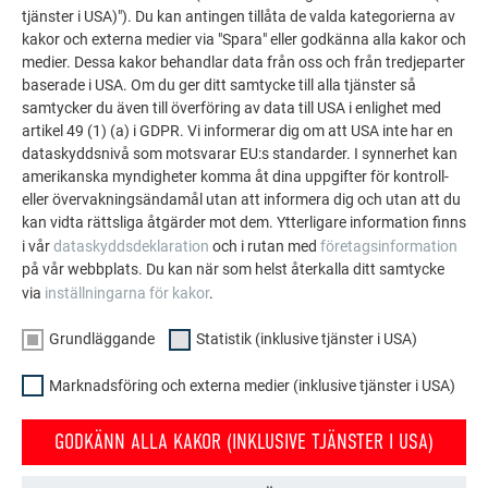
tjänster i USA)"). Du kan antingen tillåta de valda kategorierna av
kakor och externa medier via "Spara" eller godkänna alla kakor och
medier. Dessa kakor behandlar data från oss och från tredjeparter
VARIANT 2
baserade i USA. Om du ger ditt samtycke till alla tjänster så
MONTERING AV RÄNNGAVEL (UNIVERSAL)
samtycker du även till överföring av data till USA i enlighet med
artikel 49 (1) (a) i GDPR. Vi informerar dig om att USA inte har en
I den här videon visas monteringen av den rektangulära
dataskyddsnivå som motsvarar EU:s standarder. I synnerhet kan
ränngaveln på en PREFA rektangulär ränna.
amerikanska myndigheter komma åt dina uppgifter för kontroll-
eller övervakningsändamål utan att informera dig och utan att du
kan vidta rättsliga åtgärder mot dem. Ytterligare information finns
i vår
dataskyddsdeklaration
och i rutan med
företagsinformation
på vår webbplats. Du kan när som helst återkalla ditt samtycke
via
inställningarna för kakor
.
Grundläggande
Statistik (inklusive tjänster i USA)
Marknadsföring och externa medier (inklusive tjänster i USA)
GODKÄNN ALLA KAKOR (INKLUSIVE TJÄNSTER I USA)