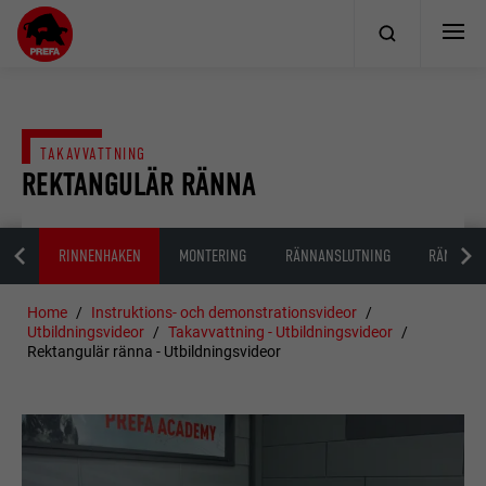
TAKAVVATTNING
REKTANGULÄR RÄNNA
RINNENHAKEN
MONTERING
RÄNNANSLUTNING
RÄNNSKA
Home
Instruktions- och demonstrationsvideor
Utbildningsvideor
Takavvattning - Utbildningsvideor
Rektangulär ränna - Utbildningsvideor