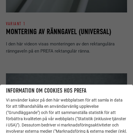
VARIANT 1
MONTERING AV RÄNNGAVEL (UNIVERSAL)
I den här videon visas monteringen av den rektangulära
ränngaveln på en PREFA rektangulär ränna.
INFORMATION OM COOKIES HOS PREFA
Vi använder kakor på den här webbplatsen för att samla in data
för att tillhandahålla en användarvänlig upplevelse
("Grundläggande") och för att sammanställa statistik för att
förbättra kvaliteten på vår webbplats ("Statistik (inklusive tjänster
i USA)"). Dessutom bedriver vi marknadsföringsaktiviteter och
involverar externa medier ("Marknadsföring & externa medier (inkl.