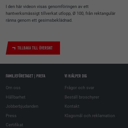
Används av den sociala
I den här videon visas genomföringen av ett
nätverkstjänsten LinkedIn för att
hantverksmässigt tillverkat utlopp, Ø 100, från rektangulär
ÄNDAMÅL
spåra användningen av inbäddade
ränna genom ett gesimsbeklädnad.
tjänster.
EFTERNAMN
UserMatchHistory
TILLBAKA TILL ÖVERSIKT
LEVERANTÖRER
LinkedIn
PROCEDUR
29 dagar
FAMILJEFÖRETAGET | PREFA
VI HJÄLPER DIG
Används för att spåra besökare på
Om oss
Frågor och svar
flera webbplatser för att presentera
ÄNDAMÅL
relevanta annonser baserat på
Hållbarhet
Beställ broschyrer
besökarens preferenser.
Jobberbjudanden
Kontakt
Press
Klagomål och reklamation
EFTERNAMN
lidc
Certifikat