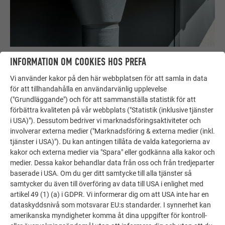
Hängränna - Utbildningsvideor
INFORMATION OM COOKIES HOS PREFA
Vi använder kakor på den här webbplatsen för att samla in data
FORTSÄTT ATT LÄSA
för att tillhandahålla en användarvänlig upplevelse
("Grundläggande") och för att sammanställa statistik för att
förbättra kvaliteten på vår webbplats ("Statistik (inklusive tjänster
i USA)"). Dessutom bedriver vi marknadsföringsaktiviteter och
involverar externa medier ("Marknadsföring & externa medier (inkl.
tjänster i USA)"). Du kan antingen tillåta de valda kategorierna av
kakor och externa medier via "Spara" eller godkänna alla kakor och
medier. Dessa kakor behandlar data från oss och från tredjeparter
baserade i USA. Om du ger ditt samtycke till alla tjänster så
samtycker du även till överföring av data till USA i enlighet med
artikel 49 (1) (a) i GDPR. Vi informerar dig om att USA inte har en
dataskyddsnivå som motsvarar EU:s standarder. I synnerhet kan
amerikanska myndigheter komma åt dina uppgifter för kontroll-