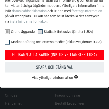
eller övervakningsändamål utan att informera dig och utan att du
kan vidta rättsliga åtgärder mot dem. Ytterligare information finns
i vår
dataskyddsdeklaration
och i rutan med
företagsinformation
på vår webbplats. Du kan när som helst återkalla ditt samtycke
Rektangulär ränna - Utbildningsvideor
via
inställningarna för kakor
.
FORTSÄTT ATT LÄSA
Grundläggande
Statistik (inklusive tjänster i USA)
Marknadsföring och externa medier (inklusive tjänster i USA)
GODKÄNN ALLA KAKOR (INKLUSIVE TJÄNSTER I USA)
TILLBAKA TILL ÖVERSIKT
SPARA OCH STÄNG VAL
Visa ytterligare information
GRUNDLÄGGANDE
Kakor från gruppen "Grundläggande" krävs för webbplatsens
FAMILJEFÖRETAGET | PREFA
VI HJÄLPER DIG
grundläggande funktioner. Detta säkerställer att webbplatsen
fungerar korrekt.
Om oss
Frågor och svar
Hållbarhet
Beställ broschyrer
Visa information om kakor
EFTERNAMN
PHPSESSID