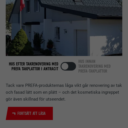
PROCEDUR
2 år
Används av den sociala
nätverkstjänsten LinkedIn för att
ÄNDAMÅL
spåra användningen av inbäddade
tjänster.
HUS INNAN
EFTERNAMN
bscookie
HUS EFTER TAKRENOVERING MED
TAKRENOVERING MED
PREFA TAKPLATTOR I ANTRACIT
PREFA-TAKPLATTOR
LEVERANTÖRER
LinkedIn
Tack vare PREFA-produkternas låga vikt går renovering av tak
PROCEDUR
2 år
och fasad lätt som en plätt – och det kosmetiska ingreppet
gör även skillnad för utseendet.
Används av den sociala
nätverkstjänsten LinkedIn för att
ÄNDAMÅL
FORTSÄTT ATT LÄSA
spåra användningen av inbäddade
tjänster.