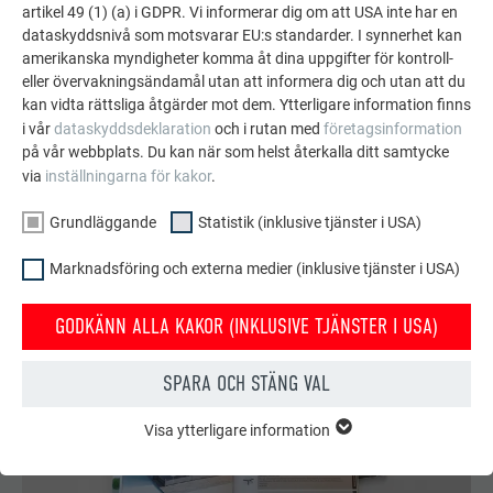
artikel 49 (1) (a) i GDPR. Vi informerar dig om att USA inte har en
REFERENSPROHEKT MED EUROPEISK
dataskyddsnivå som motsvarar EU:s standarder. I synnerhet kan
ARKITEKTUR
amerikanska myndigheter komma åt dina uppgifter för kontroll-
DETALJERAD RAPPORT OM
eller övervakningsändamål utan att informera dig och utan att du
PROJEKTET
kan vidta rättsliga åtgärder mot dem. Ytterligare information finns
i vår
dataskyddsdeklaration
och i rutan med
företagsinformation
på vår webbplats. Du kan när som helst återkalla ditt samtycke
LÄR PREFARENZEN ARTIKLAR
via
inställningarna för kakor
.
Grundläggande
Statistik (inklusive tjänster i USA)
Marknadsföring och externa medier (inklusive tjänster i USA)
GODKÄNN ALLA KAKOR (INKLUSIVE TJÄNSTER I USA)
SPARA OCH STÄNG VAL
Visa ytterligare information
GRUNDLÄGGANDE
Kakor från gruppen "Grundläggande" krävs för webbplatsens
grundläggande funktioner. Detta säkerställer att webbplatsen