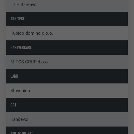
17 P.10 renvit
ARKITEKT
Kubico domino d.o.o.
HANTVERKARE
MITOS GRUP d.o.o.
LAND
Slovenien
ORT
Kančevci
TYP AV OBJEKT