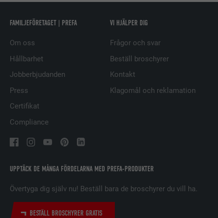
EFTERNAMN
UserMatchHistory
FAMILJEFÖRETAGET | PREFA
VI HJÄLPER DIG
Om oss
Frågor och svar
LEVERANTÖRER
LinkedIn
Hållbarhet
Beställ broschyrer
PROCEDUR
29 dagar
Jobberbjudanden
Kontakt
Används för att spåra besökare på
Press
Klagomål och reklamation
flera webbplatser för att presentera
ÄNDAMÅL
Certifikat
relevanta annonser baserat på
besökarens preferenser.
Compliance
EFTERNAMN
lidc
UPPTÄCK DE MÅNGA FÖRDELARNA MED PREFA-PRODUKTER
LEVERANTÖRER
LinkedIn
Övertyga dig själv nu! Beställ bara de broschyrer du vill ha.
PROCEDUR
1 dag
BESTÄLL BROSCHYRER GRATIS
Används av den sociala