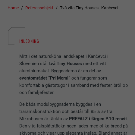
Home
Referensobjekt
Två vita Tiny Houses i Kančevci
INLEDNING
Mitt i det natursköna landskapet i Kančevci i
Slovenien står
två Tiny Houses
med ett vitt
aluminiumskal. Byggnaderna är en del av
eventområdet ”Pri Momi”
och fungerar som
komfortabla gäststugor i samband med fester, bröllop
och familjefester.
De båda modulbyggnaderna byggdes i en
träramskonstruktion och består till 85 % av trä.
Mikrohusen är täckta av
PREFALZ i färgen P.10 renvit
.
Den vita falsplåtstäckningen lades med olika bredd på
skivorna och visar upp eleganta inslag. Bland annat är