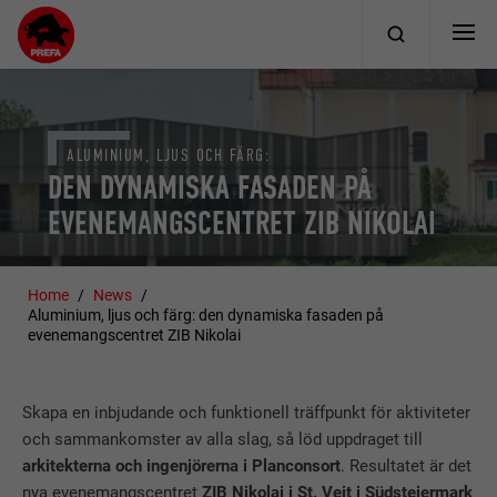
ALUMINIUM, LJUS OCH FÄRG:
DEN DYNAMISKA FASADEN PÅ
EVENEMANGSCENTRET ZIB NIKOLAI
Home
News
Aluminium, ljus och färg: den dynamiska fasaden på
evenemangscentret ZIB Nikolai
Skapa en inbjudande och funktionell träffpunkt för aktiviteter
och sammankomster av alla slag, så löd uppdraget till
arkitekterna och ingenjörerna i Planconsort
. Resultatet är det
nya evenemangscentret
ZIB Nikolai i St. Veit i Südsteiermark