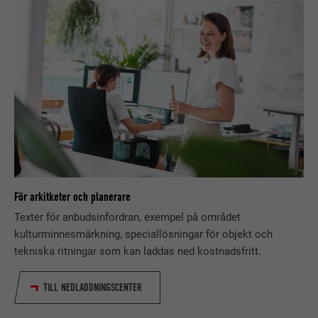
att kakor installeras. Innehåller inga
identifieringsdetaljer.
PROCEDUR
Session
Ställs in av LinkedIn när en webbsida
ÄNDAMÅL
innehåller ett inbäddat "Följ oss"-
fönster.
EFTERNAMN
bcookie
LEVERANTÖRER
LinkedIn
För arkitketer och planerare
PROCEDUR
2 år
Texter för anbudsinfordran, exempel på området
kulturminnesmärkning, speciallösningar för objekt och
Används av den sociala
tekniska ritningar som kan laddas ned kostnadsfritt.
nätverkstjänsten LinkedIn för att
ÄNDAMÅL
spåra användningen av inbäddade
tjänster.
TILL NEDLADDNINGSCENTER