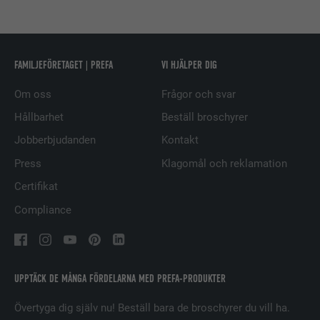
ÄNDAMÅL
relevanta annonser baserat på
besökarens preferenser.
FAMILJEFÖRETAGET | PREFA
VI HJÄLPER DIG
EFTERNAMN
lidc
Om oss
Frågor och svar
LEVERANTÖRER
LinkedIn
Hållbarhet
Beställ broschyrer
Jobberbjudanden
Kontakt
PROCEDUR
1 dag
Press
Klagomål och reklamation
Används av den sociala
Certifikat
nätverkstjänsten LinkedIn för att
ÄNDAMÅL
spåra användningen av inbäddade
Compliance
tjänster.
EFTERNAMN
lissc
UPPTÄCK DE MÅNGA FÖRDELARNA MED PREFA-PRODUKTER
LEVERANTÖRER
LinkedIn
Övertyga dig själv nu! Beställ bara de broschyrer du vill ha.