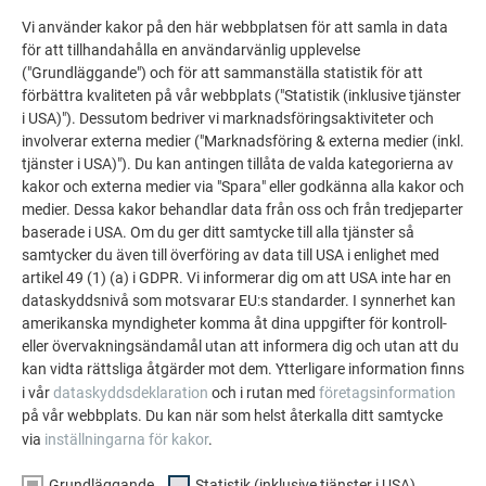
bevarar den dominans som kyrkan har i orten – en lyckad
Vi använder kakor på den här webbplatsen för att samla in data
strukturell helhet av gammalt och nytt.
för att tillhandahålla en användarvänlig upplevelse
("Grundläggande") och för att sammanställa statistik för att
förbättra kvaliteten på vår webbplats ("Statistik (inklusive tjänster
i USA)"). Dessutom bedriver vi marknadsföringsaktiviteter och
involverar externa medier ("Marknadsföring & externa medier (inkl.
tjänster i USA)"). Du kan antingen tillåta de valda kategorierna av
kakor och externa medier via "Spara" eller godkänna alla kakor och
medier. Dessa kakor behandlar data från oss och från tredjeparter
baserade i USA. Om du ger ditt samtycke till alla tjänster så
samtycker du även till överföring av data till USA i enlighet med
artikel 49 (1) (a) i GDPR. Vi informerar dig om att USA inte har en
dataskyddsnivå som motsvarar EU:s standarder. I synnerhet kan
amerikanska myndigheter komma åt dina uppgifter för kontroll-
eller övervakningsändamål utan att informera dig och utan att du
kan vidta rättsliga åtgärder mot dem. Ytterligare information finns
i vår
dataskyddsdeklaration
och i rutan med
företagsinformation
på vår webbplats. Du kan när som helst återkalla ditt samtycke
via
inställningarna för kakor
.
Grundläggande
Statistik (inklusive tjänster i USA)