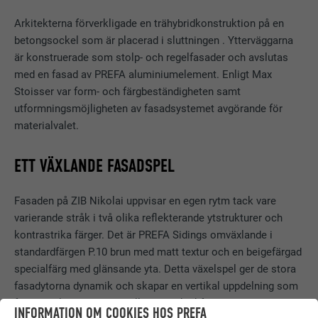
Arkitekterna förverkligade en trähybridkonstruktion på en
betongsockel som är placerad i sluttningen . Ytterväggarna
är konstruerade som stolp- och regelfasader och avslutas
med en fasad av PREFA aluminiumelement. Enligt Max
Stoisser var form- och färgbeständigheten samt
utformningsmöjligheten av fasadsystemet avgörande för
materialvalet.
ETT VÄXLANDE FASADSPEL
Fasaden på ZIB Nikolai uppvisar en egen rytm tack vare
varierande stråk i två olika reflekterande ytstrukturer och
kontrastrika färger. Det är PREFA Sidings omväxlande i
standardfärgen P.10 brun med matt textur och en beigefärgad
specialfärg med glänsande yta. Detta växelspel ger de stora
fasadytorna dynamik och skapar en vertikal uppdelning som
för en dialog med den intilliggande kyrkfasaden och som
INFORMATION OM COOKIES HOS PREFA