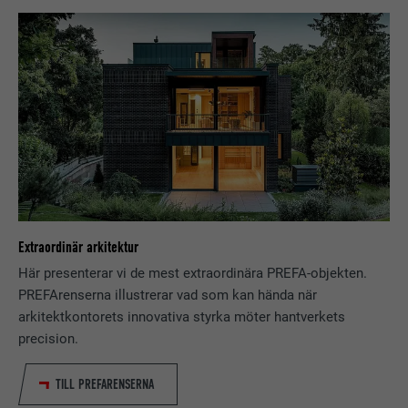
EFTERNAMN
bscookie
LEVERANTÖRER
LinkedIn
PROCEDUR
2 år
Används av den sociala
nätverkstjänsten LinkedIn för att
ÄNDAMÅL
spåra användningen av inbäddade
tjänster.
Extraordinär arkitektur
EFTERNAMN
UserMatchHistory
Här presenterar vi de mest extraordinära PREFA-objekten.
PREFArenserna illustrerar vad som kan hända när
LEVERANTÖRER
LinkedIn
arkitektkontorets innovativa styrka möter hantverkets
precision.
PROCEDUR
29 dagar
TILL PREFARENSERNA
Används för att spåra besökare på
flera webbplatser för att presentera