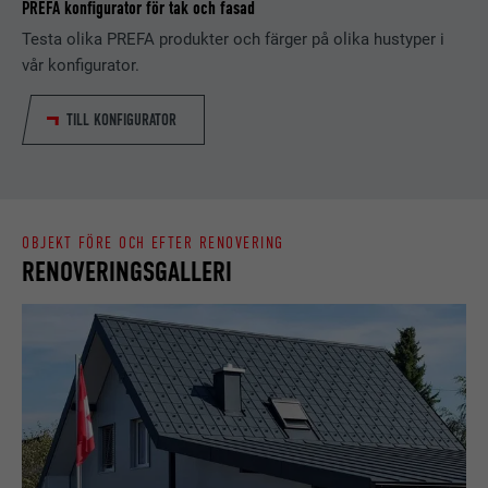
EFTERNAMN
_gaexp
PREFA konfigurator för tak och fasad
Lagrar den användarvalda
Testa olika PREFA produkter och färger på olika hustyper i
ÄNDAMÅL
LEVERANTÖRER
Google Optimize
språkversionen av en webbplats.
vår konfigurator.
PROCEDUR
90 dagar
TILL KONFIGURATOR
EFTERNAMN
lang
Installeras som ett test för att
kontrollera om webbläsaren tillåter
LEVERANTÖRER
LinkedIn
ÄNDAMÅL
att kakor installeras. Innehåller inga
identifieringsdetaljer.
PROCEDUR
Session
OBJEKT FÖRE OCH EFTER RENOVERING
RENOVERINGSGALLERI
Ställs in av LinkedIn när en webbsida
ÄNDAMÅL
innehåller ett inbäddat "Följ oss"-
fönster.
EFTERNAMN
bcookie
LEVERANTÖRER
LinkedIn