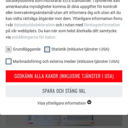
dataskyddsnivå som motsvarar EU:s standarder. I synnerhet kan
tak, solenergi och fasader.
amerikanska myndigheter komma åt dina uppgifter för kontroll-
eller övervakningsändamål utan att informera dig och utan att du
kan vidta rättsliga åtgärder mot dem. Ytterligare information finns
SE FLER REFERENSER
i vår
dataskyddsdeklaration
och i rutan med
företagsinformation
på vår webbplats. Du kan när som helst återkalla ditt samtycke
via
inställningarna för kakor
.
Grundläggande
Statistik (inklusive tjänster i USA)
Marknadsföring och externa medier (inklusive tjänster i USA)
GODKÄNN ALLA KAKOR (INKLUSIVE TJÄNSTER I USA)
SPARA OCH STÄNG VAL
Visa ytterligare information
GRUNDLÄGGANDE
Kakor från gruppen "Grundläggande" krävs för webbplatsens
grundläggande funktioner. Detta säkerställer att webbplatsen
fungerar korrekt.