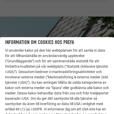
INFORMATION OM COOKIES HOS PREFA
Vi använder kakor på den här webbplatsen för att samla in data
för att tillhandahålla en användarvänlig upplevelse
("Grundläggande") och för att sammanställa statistik för att
förbättra kvaliteten på vår webbplats ("Statistik (inklusive tjänster
i USA)"). Dessutom bedriver vi marknadsföringsaktiviteter och
involverar externa medier ("Marknadsföring & externa medier (inkl.
tjänster i USA)"). Du kan antingen tillåta de valda kategorierna av
FLER OBJEKT
LÅT DIG INSPIRERAS
kakor och externa medier via "Spara" eller godkänna alla kakor och
medier. Dessa kakor behandlar data från oss och från tredjeparter
baserade i USA. Om du ger ditt samtycke till alla tjänster så
PREFA:s referensgalleri visar hur mångsidigt
samtycker du även till överföring av data till USA i enlighet med
aluminium kan användas. Upptäck fler imponerande
artikel 49 (1) (a) i GDPR. Vi informerar dig om att USA inte har en
projekt med PREFA:s hållbara aluminiumlösningar för