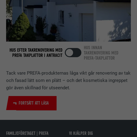
PROCEDUR
2 år
Används av den sociala
nätverkstjänsten LinkedIn för att
ÄNDAMÅL
spåra användningen av inbäddade
tjänster.
HUS INNAN
HUS EFTER TAKRENOVERING MED
TAKRENOVERING MED
PREFA TAKPLATTOR I ANTRACIT
PREFA-TAKPLATTOR
EFTERNAMN
bscookie
LEVERANTÖRER
LinkedIn
Tack vare PREFA-produkternas låga vikt går renovering av tak
och fasad lätt som en plätt – och det kosmetiska ingreppet
PROCEDUR
2 år
gör även skillnad för utseendet.
Används av den sociala
FORTSÄTT ATT LÄSA
nätverkstjänsten LinkedIn för att
ÄNDAMÅL
spåra användningen av inbäddade
tjänster.
FAMILJEFÖRETAGET | PREFA
VI HJÄLPER DIG