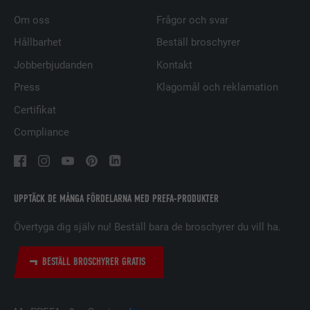
EFTERNAMN
UserMatchHistory
Om oss
Frågor och svar
LEVERANTÖRER
LinkedIn
Hållbarhet
Beställ broschyrer
Jobberbjudanden
Kontakt
PROCEDUR
29 dagar
Press
Klagomål och reklamation
Används för att spåra besökare på
Certifikat
flera webbplatser för att presentera
ÄNDAMÅL
Compliance
relevanta annonser baserat på
besökarens preferenser.
EFTERNAMN
lidc
UPPTÄCK DE MÅNGA FÖRDELARNA MED PREFA-PRODUKTER
LEVERANTÖRER
LinkedIn
Övertyga dig själv nu! Beställ bara de broschyrer du vill ha.
PROCEDUR
1 dag
BESTÄLL BROSCHYRER GRATIS
Används av den sociala
nätverkstjänsten LinkedIn för att