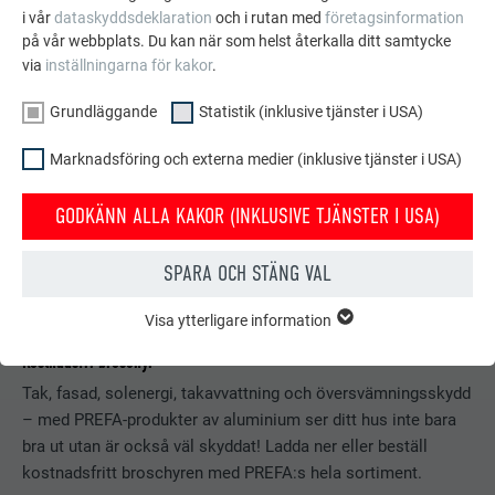
i vår
dataskyddsdeklaration
och i rutan med
företagsinformation
på vår webbplats. Du kan när som helst återkalla ditt samtycke
via
inställningarna för kakor
.
Grundläggande
Statistik (inklusive tjänster i USA)
Marknadsföring och externa medier (inklusive tjänster i USA)
GODKÄNN ALLA KAKOR (INKLUSIVE TJÄNSTER I USA)
SPARA OCH STÄNG VAL
Visa ytterligare information
GRUNDLÄGGANDE
Kakor från gruppen "Grundläggande" krävs för webbplatsens
Kostnadsfri broschyr
grundläggande funktioner. Detta säkerställer att webbplatsen
Tak, fasad, solenergi, takavvattning och översvämningsskydd
fungerar korrekt.
– med PREFA-produkter av aluminium ser ditt hus inte bara
Visa information om kakor
bra ut utan är också väl skyddat! Ladda ner eller beställ
EFTERNAMN
PHPSESSID
kostnadsfritt broschyren med PREFA:s hela sortiment.