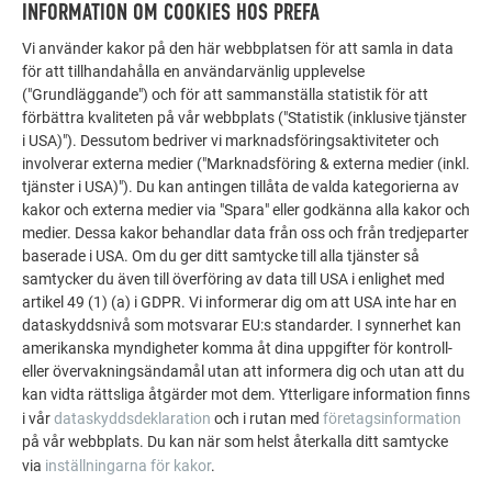
INFORMATION OM COOKIES HOS PREFA
FLER OBJEKT
LÅT DIG INSPIRERAS
Vi använder kakor på den här webbplatsen för att samla in data
för att tillhandahålla en användarvänlig upplevelse
("Grundläggande") och för att sammanställa statistik för att
PREFA:s referensgalleri visar hur mångsidigt
förbättra kvaliteten på vår webbplats ("Statistik (inklusive tjänster
aluminium kan användas. Upptäck fler imponerande
i USA)"). Dessutom bedriver vi marknadsföringsaktiviteter och
projekt med PREFA:s hållbara aluminiumlösningar för
involverar externa medier ("Marknadsföring & externa medier (inkl.
tak, solenergi och fasader.
tjänster i USA)"). Du kan antingen tillåta de valda kategorierna av
kakor och externa medier via "Spara" eller godkänna alla kakor och
medier. Dessa kakor behandlar data från oss och från tredjeparter
SE FLER REFERENSER
baserade i USA. Om du ger ditt samtycke till alla tjänster så
samtycker du även till överföring av data till USA i enlighet med
artikel 49 (1) (a) i GDPR. Vi informerar dig om att USA inte har en
dataskyddsnivå som motsvarar EU:s standarder. I synnerhet kan
amerikanska myndigheter komma åt dina uppgifter för kontroll-
eller övervakningsändamål utan att informera dig och utan att du
kan vidta rättsliga åtgärder mot dem. Ytterligare information finns
i vår
dataskyddsdeklaration
och i rutan med
företagsinformation
på vår webbplats. Du kan när som helst återkalla ditt samtycke
via
inställningarna för kakor
.