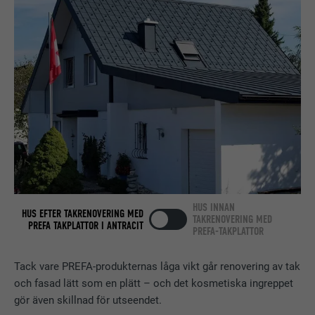
kontrollera om webbläsaren tillåter
LEVERANTÖRER
LinkedIn
ÄNDAMÅL
att kakor installeras. Innehåller inga
identifieringsdetaljer.
PROCEDUR
Session
Ställs in av LinkedIn när en webbsida
ÄNDAMÅL
innehåller ett inbäddat "Följ oss"-
fönster.
EFTERNAMN
bcookie
LEVERANTÖRER
LinkedIn
HUS INNAN
HUS EFTER TAKRENOVERING MED
PROCEDUR
2 år
TAKRENOVERING MED
PREFA TAKPLATTOR I ANTRACIT
PREFA-TAKPLATTOR
Används av den sociala
nätverkstjänsten LinkedIn för att
Tack vare PREFA-produkternas låga vikt går renovering av tak
ÄNDAMÅL
spåra användningen av inbäddade
och fasad lätt som en plätt – och det kosmetiska ingreppet
tjänster.
gör även skillnad för utseendet.