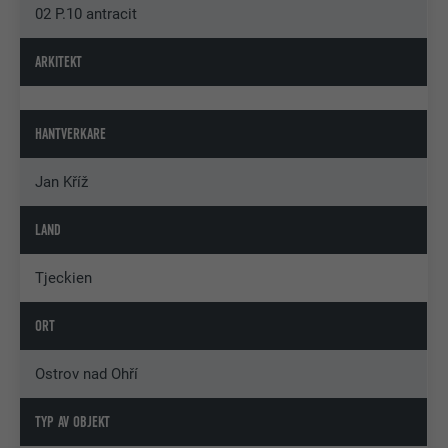
02 P.10 antracit
ARKITEKT
HANTVERKARE
Jan Kříž
LAND
Tjeckien
ORT
Ostrov nad Ohří
TYP AV OBJEKT