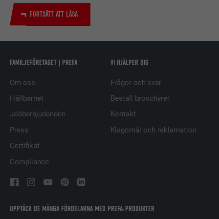
FORTSÄTT ATT LÄSA
EFTERNAMN
bscookie
LEVERANTÖRER
LinkedIn
FAMILJEFÖRETAGET | PREFA
VI HJÄLPER DIG
PROCEDUR
2 år
Om oss
Frågor och svar
Används av den sociala
nätverkstjänsten LinkedIn för att
Hållbarhet
Beställ broschyrer
ÄNDAMÅL
spåra användningen av inbäddade
Jobberbjudanden
Kontakt
tjänster.
Press
Klagomål och reklamation
Certifikat
EFTERNAMN
UserMatchHistory
Compliance
LEVERANTÖRER
LinkedIn
PROCEDUR
29 dagar
UPPTÄCK DE MÅNGA FÖRDELARNA MED PREFA-PRODUKTER
Används för att spåra besökare på