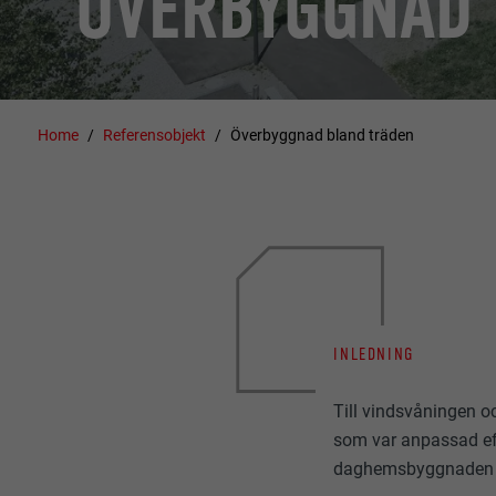
ÖVERBYGGNAD 
Home
Referensobjekt
Överbyggnad bland träden
INLEDNING
Till vindsvåningen 
som var anpassad ef
daghemsbyggnaden en 