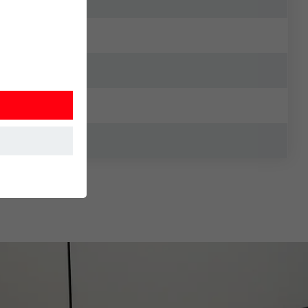
 Detta
. Information