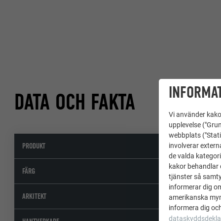
INFORMAT
DATA OCH FAKTA
Vi använder kakor
upplevelse ("Grun
webbplats ("Stati
PRODUKT
Aluminiumko
involverar extern
de valda kategori
kakor behandlar d
specialfärg
FÄRG
tjänster så samtyc
informerar dig o
agps Architec
ARKITEKT
amerikanska mynd
informera dig och
dataskyddsdekla
Kaufmann Spe