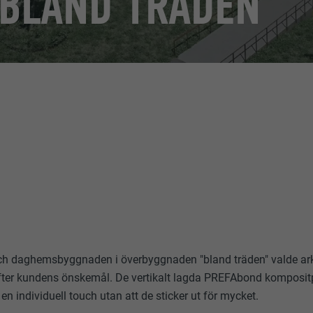
BLAND TRÄDEN
och daghemsbyggnaden i överbyggnaden "bland träden" valde ark
ter kundens önskemål. De vertikalt lagda PREFAbond komposit
individuell touch utan att de sticker ut för mycket.