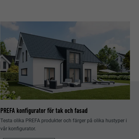
tiska data om
PREFA konfigurator för tak och fasad
Följ oss"-
låter att
Testa olika PREFA produkter och färger på olika hustyper i
vår konfigurator.