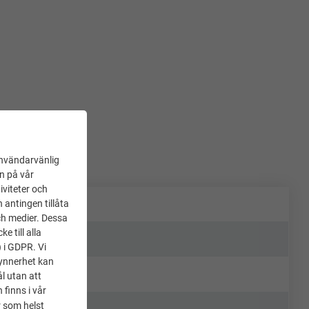
användarvänlig
en på vår
iviteter och
 antingen tillåta
ch medier. Dessa
 till alla
) i GDPR. Vi
synnerhet kan
l utan att
 finns i vår
 som helst