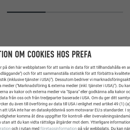
ION OM COOKIES HOS PREFA
 på den här webbplatsen för att samla in data för att tillhandahålla en 
dläggande") och för att sammanställa statistik för att förbättra kvalitet
stik (inklusive tjänster i USA)"). Dessutom bedriver vi marknadsföringsakt
mpositskiva
a medier ("Marknadsföring & externa medier (inkl. tjänster i USA)"). Du kan
erna av kakor och externa medier via "Spara" eller godkänna alla kakor o
ata från oss och från tredjeparter baserade i USA. Om du ger ditt samtycke
ker du även till överföring av data till USA i enlighet med artikel 49 (1) (a
m att USA inte har en dataskyddsnivå som motsvarar EU:s standarder. I 
ture
igheter komma åt dina uppgifter för kontroll- eller övervakningsändamå
 utan att du kan vidta rättsliga åtgärder mot dem. Ytterligare information
ration
och i rutan med
företagsinformation
på vår webbplats. Du kan när
nglerei