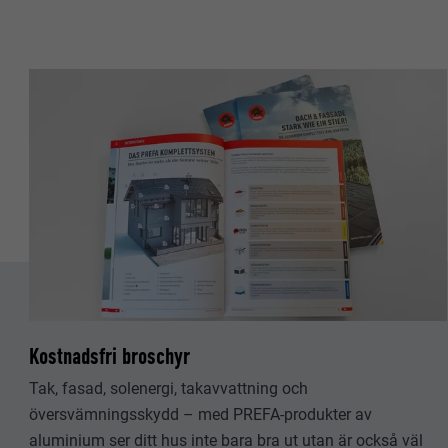
EFTERNAMN
EFTERNAMN
LEVERANTÖ
LEVERANTÖ
PROCEDUR
PROCEDUR
ÄNDAMÅL
ÄNDAMÅL
EFTERNAMN
EFTERNAMN
LEVERANTÖ
LEVERANTÖ
PROCEDUR
PROCEDUR
Kostnadsfri broschyr
ÄNDAMÅL
ÄNDAMÅL
Tak, fasad, solenergi, takavvattning och
översvämningsskydd – med PREFA-produkter av
aluminium ser ditt hus inte bara bra ut utan är också väl