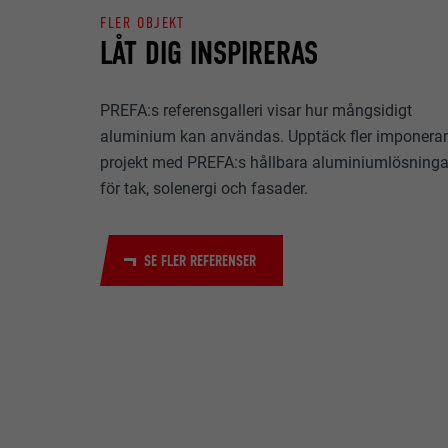
FLER OBJEKT
EFTERNAMN
LÅT DIG INSPIRERAS
ÄNDAMÅL
MARKNADSFÖRIN
LEVERANTÖ
Kakor för "Mark
PREFA:s referensgalleri visar hur mångsidigt
(tredjepartslev
PROCEDUR
aluminium kan användas. Upptäck fler imponera
olika webbplats
EFTERNAMN
till innehåll fr
projekt med PREFA:s hållbara aluminiumlösninga
ÄNDAMÅL
LEVERANTÖ
för tak, solenergi och fasader.
EFTERNAMN
PROCEDUR
LEVERANTÖ
EFTERNAMN
SE FLER REFERENSER
PROCEDUR
LEVERANTÖ
ÄNDAMÅL
PROCEDUR
ÄNDAMÅL
ÄNDAMÅL