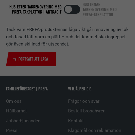
nätverkstjänsten LinkedIn för att
HUS INNAN
ÄNDAMÅL
HUS EFTER TAKRENOVERING MED
TAKRENOVERING MED
spåra användningen av inbäddade
PREFA TAKPLATTOR I ANTRACIT
PREFA-TAKPLATTOR
tjänster.
Tack vare PREFA-produkternas låga vikt går renovering av tak
och fasad lätt som en plätt – och det kosmetiska ingreppet
EFTERNAMN
bscookie
gör även skillnad för utseendet.
LEVERANTÖRER
LinkedIn
FORTSÄTT ATT LÄSA
PROCEDUR
2 år
Används av den sociala
nätverkstjänsten LinkedIn för att
ÄNDAMÅL
FAMILJEFÖRETAGET | PREFA
VI HJÄLPER DIG
spåra användningen av inbäddade
tjänster.
Om oss
Frågor och svar
Hållbarhet
Beställ broschyrer
EFTERNAMN
UserMatchHistory
Jobberbjudanden
Kontakt
Press
Klagomål och reklamation
LEVERANTÖRER
LinkedIn