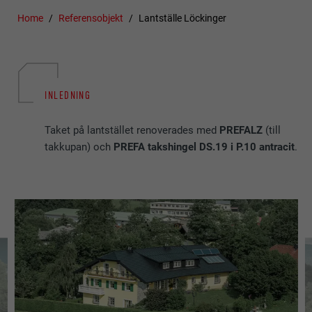
Home
Referensobjekt
Lantställe Löckinger
INLEDNING
Taket på lantstället renoverades med
PREFALZ
(till
takkupan) och
PREFA takshingel DS.19 i P.10 antracit
.