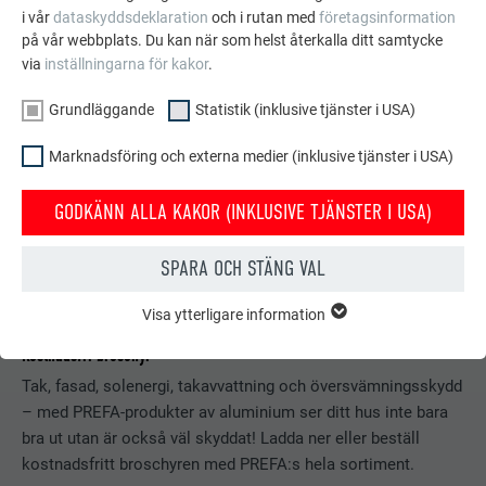
i vår
dataskyddsdeklaration
och i rutan med
företagsinformation
på vår webbplats. Du kan när som helst återkalla ditt samtycke
via
inställningarna för kakor
.
Grundläggande
Statistik (inklusive tjänster i USA)
Marknadsföring och externa medier (inklusive tjänster i USA)
GODKÄNN ALLA KAKOR (INKLUSIVE TJÄNSTER I USA)
SPARA OCH STÄNG VAL
Visa ytterligare information
GRUNDLÄGGANDE
Kakor från gruppen "Grundläggande" krävs för webbplatsens
Kostnadsfri broschyr
grundläggande funktioner. Detta säkerställer att webbplatsen
Tak, fasad, solenergi, takavvattning och översvämningsskydd
fungerar korrekt.
– med PREFA-produkter av aluminium ser ditt hus inte bara
Visa information om kakor
bra ut utan är också väl skyddat! Ladda ner eller beställ
EFTERNAMN
PHPSESSID
kostnadsfritt broschyren med PREFA:s hela sortiment.