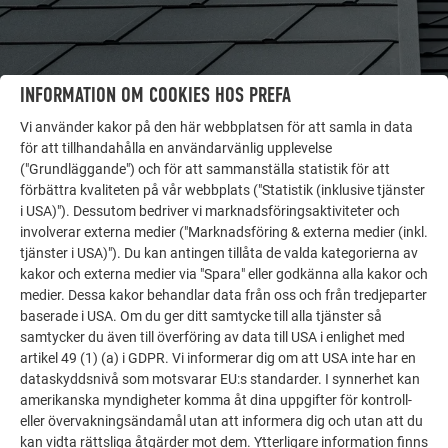
INFORMATION OM COOKIES HOS PREFA
Vi använder kakor på den här webbplatsen för att samla in data
för att tillhandahålla en användarvänlig upplevelse
("Grundläggande") och för att sammanställa statistik för att
FLER OBJEKT
förbättra kvaliteten på vår webbplats ("Statistik (inklusive tjänster
LÅT DIG INSPIRERAS
i USA)"). Dessutom bedriver vi marknadsföringsaktiviteter och
involverar externa medier ("Marknadsföring & externa medier (inkl.
tjänster i USA)"). Du kan antingen tillåta de valda kategorierna av
PREFA:s referensgalleri visar hur mångsidigt
kakor och externa medier via "Spara" eller godkänna alla kakor och
aluminium kan användas. Upptäck fler imponerande
medier. Dessa kakor behandlar data från oss och från tredjeparter
projekt med PREFA:s hållbara aluminiumlösningar för
baserade i USA. Om du ger ditt samtycke till alla tjänster så
tak, solenergi och fasader.
samtycker du även till överföring av data till USA i enlighet med
artikel 49 (1) (a) i GDPR. Vi informerar dig om att USA inte har en
dataskyddsnivå som motsvarar EU:s standarder. I synnerhet kan
SE FLER REFERENSER
amerikanska myndigheter komma åt dina uppgifter för kontroll-
eller övervakningsändamål utan att informera dig och utan att du
kan vidta rättsliga åtgärder mot dem. Ytterligare information finns