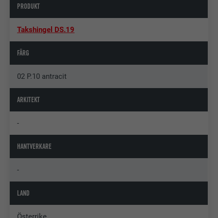
PRODUKT
Takshingel DS.19
FÄRG
02 P.10 antracit
ARKITEKT
-
HANTVERKARE
-
LAND
Österrike