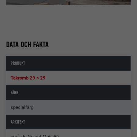
DATA OCH FAKTA
PRODUKT
Takromb 29 × 29
FÄRG
specialfärg
ARKITEKT
prof. dr. Nusret Mujadić