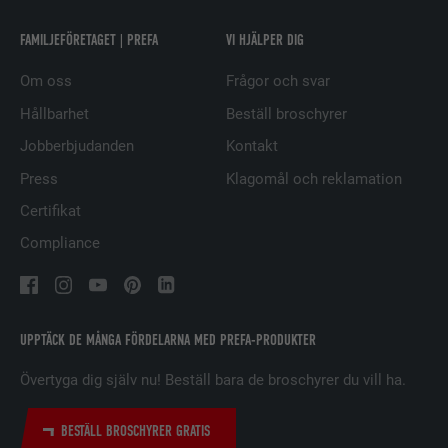
LEVERANTÖRER
LinkedIn
FAMILJEFÖRETAGET | PREFA
VI HJÄLPER DIG
Om oss
Frågor och svar
PROCEDUR
2 år
Hållbarhet
Beställ broschyrer
Används av den sociala
Jobberbjudanden
Kontakt
nätverkstjänsten LinkedIn för att
ÄNDAMÅL
spåra användningen av inbäddade
Press
Klagomål och reklamation
tjänster.
Certifikat
Compliance
EFTERNAMN
UserMatchHistory
LEVERANTÖRER
LinkedIn
UPPTÄCK DE MÅNGA FÖRDELARNA MED PREFA-PRODUKTER
PROCEDUR
29 dagar
Övertyga dig själv nu! Beställ bara de broschyrer du vill ha.
Används för att spåra besökare på
flera webbplatser för att presentera
BESTÄLL BROSCHYRER GRATIS
ÄNDAMÅL
relevanta annonser baserat på