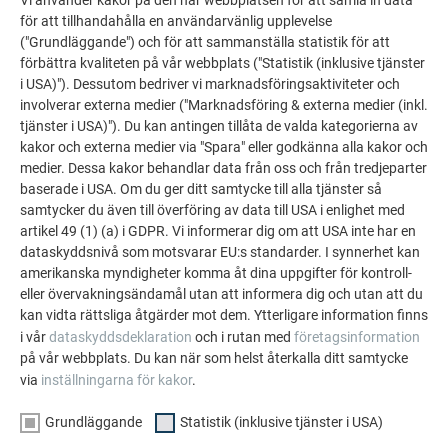
PREFA:s referensgalleri visar hur mångsidigt
Vi använder kakor på den här webbplatsen för att samla in data
för att tillhandahålla en användarvänlig upplevelse
aluminium kan användas. Upptäck fler imponerande
("Grundläggande") och för att sammanställa statistik för att
projekt med PREFA:s hållbara aluminiumlösningar för
förbättra kvaliteten på vår webbplats ("Statistik (inklusive tjänster
tak, solenergi och fasader.
i USA)"). Dessutom bedriver vi marknadsföringsaktiviteter och
involverar externa medier ("Marknadsföring & externa medier (inkl.
tjänster i USA)"). Du kan antingen tillåta de valda kategorierna av
SE FLER REFERENSER
kakor och externa medier via "Spara" eller godkänna alla kakor och
medier. Dessa kakor behandlar data från oss och från tredjeparter
baserade i USA. Om du ger ditt samtycke till alla tjänster så
samtycker du även till överföring av data till USA i enlighet med
artikel 49 (1) (a) i GDPR. Vi informerar dig om att USA inte har en
dataskyddsnivå som motsvarar EU:s standarder. I synnerhet kan
amerikanska myndigheter komma åt dina uppgifter för kontroll-
eller övervakningsändamål utan att informera dig och utan att du
kan vidta rättsliga åtgärder mot dem. Ytterligare information finns
i vår
dataskyddsdeklaration
och i rutan med
företagsinformation
på vår webbplats. Du kan när som helst återkalla ditt samtycke
via
inställningarna för kakor
.
Grundläggande
Statistik (inklusive tjänster i USA)