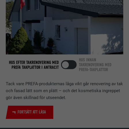
identifieringsdetaljer.
PROCEDUR
Session
Ställs in av LinkedIn när en webbsida
ÄNDAMÅL
innehåller ett inbäddat "Följ oss"-
fönster.
EFTERNAMN
bcookie
HUS INNAN
HUS EFTER TAKRENOVERING MED
LEVERANTÖRER
LinkedIn
TAKRENOVERING MED
PREFA TAKPLATTOR I ANTRACIT
PREFA-TAKPLATTOR
PROCEDUR
2 år
Tack vare PREFA-produkternas låga vikt går renovering av tak
Används av den sociala
och fasad lätt som en plätt – och det kosmetiska ingreppet
nätverkstjänsten LinkedIn för att
gör även skillnad för utseendet.
ÄNDAMÅL
spåra användningen av inbäddade
tjänster.
FORTSÄTT ATT LÄSA
EFTERNAMN
bscookie