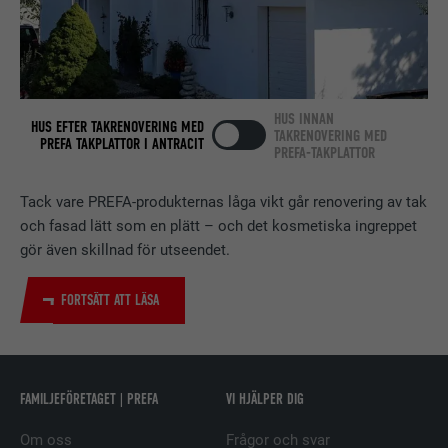
Används av den sociala
nätverkstjänsten LinkedIn för att
ÄNDAMÅL
spåra användningen av inbäddade
tjänster.
HUS INNAN
HUS EFTER TAKRENOVERING MED
TAKRENOVERING MED
PREFA TAKPLATTOR I ANTRACIT
PREFA-TAKPLATTOR
EFTERNAMN
bscookie
Tack vare PREFA-produkternas låga vikt går renovering av tak
LEVERANTÖRER
LinkedIn
och fasad lätt som en plätt – och det kosmetiska ingreppet
gör även skillnad för utseendet.
PROCEDUR
2 år
FORTSÄTT ATT LÄSA
Används av den sociala
nätverkstjänsten LinkedIn för att
ÄNDAMÅL
spåra användningen av inbäddade
tjänster.
FAMILJEFÖRETAGET | PREFA
VI HJÄLPER DIG
Om oss
Frågor och svar
EFTERNAMN
UserMatchHistory