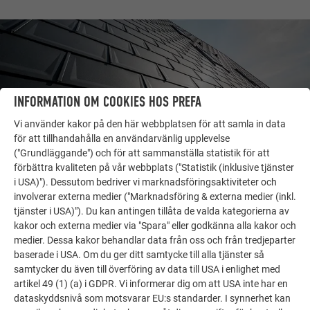
INFORMATION OM COOKIES HOS PREFA
Vi använder kakor på den här webbplatsen för att samla in data
för att tillhandahålla en användarvänlig upplevelse
("Grundläggande") och för att sammanställa statistik för att
förbättra kvaliteten på vår webbplats ("Statistik (inklusive tjänster
i USA)"). Dessutom bedriver vi marknadsföringsaktiviteter och
involverar externa medier ("Marknadsföring & externa medier (inkl.
FLER OBJEKT
tjänster i USA)"). Du kan antingen tillåta de valda kategorierna av
LÅT DIG INSPIRERAS
kakor och externa medier via "Spara" eller godkänna alla kakor och
medier. Dessa kakor behandlar data från oss och från tredjeparter
PREFA:s referensgalleri visar hur mångsidigt
baserade i USA. Om du ger ditt samtycke till alla tjänster så
aluminium kan användas. Upptäck fler imponerande
samtycker du även till överföring av data till USA i enlighet med
projekt med PREFA:s hållbara aluminiumlösningar för
artikel 49 (1) (a) i GDPR. Vi informerar dig om att USA inte har en
tak, solenergi och fasader.
dataskyddsnivå som motsvarar EU:s standarder. I synnerhet kan