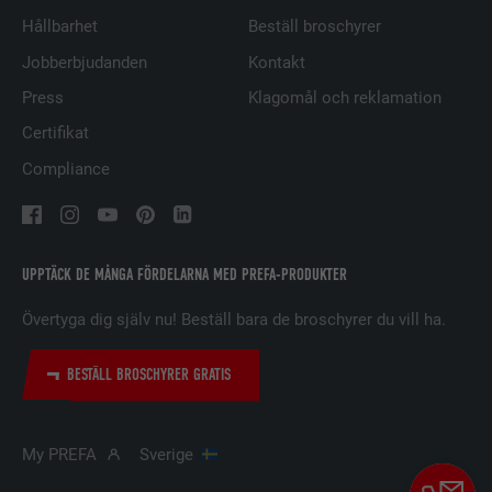
Hållbarhet
Beställ broschyrer
LEVERANTÖRER
LinkedIn
Jobberbjudanden
Kontakt
PROCEDUR
29 dagar
Press
Klagomål och reklamation
Certifikat
Används för att spåra besökare på
flera webbplatser för att presentera
Compliance
ÄNDAMÅL
relevanta annonser baserat på
besökarens preferenser.
UPPTÄCK DE MÅNGA FÖRDELARNA MED PREFA-PRODUKTER
EFTERNAMN
lidc
Övertyga dig själv nu! Beställ bara de broschyrer du vill ha.
LEVERANTÖRER
LinkedIn
BESTÄLL BROSCHYRER GRATIS
PROCEDUR
1 dag
Används av den sociala
My PREFA
Sverige
nätverkstjänsten LinkedIn för att
ÄNDAMÅL
spåra användningen av inbäddade