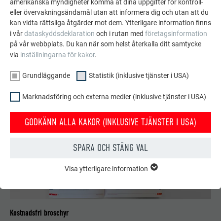
amerikanska myndigheter komma åt dina uppgifter för kontroll-
eller övervakningsändamål utan att informera dig och utan att du
kan vidta rättsliga åtgärder mot dem. Ytterligare information finns
SE FLER REFERENSER
i vår
dataskyddsdeklaration
och i rutan med
företagsinformation
på vår webbplats. Du kan när som helst återkalla ditt samtycke
via
inställningarna för kakor
.
Grundläggande
Statistik (inklusive tjänster i USA)
Marknadsföring och externa medier (inklusive tjänster i USA)
GODKÄNN ALLA KAKOR (INKLUSIVE TJÄNSTER I USA)
SPARA OCH STÄNG VAL
Visa ytterligare information
GRUNDLÄGGANDE
Kakor från gruppen "Grundläggande" krävs för webbplatsens
grundläggande funktioner. Detta säkerställer att webbplatsen
fungerar korrekt.
Kostnadsfri broschyr