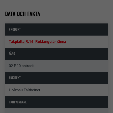
DATA OCH FAKTA
PRODUKT
Takplatta R.16
,
Rektangulär ränna
FÄRG
02 P.10 antracit
ARKITEKT
Holzbau Faltheiner
HANTVERKARE