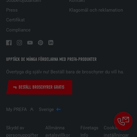
Jobberbjudanden
Kontakt
LEVERANTÖRER
LinkedIn
Press
Klagomål och reklamation
PROCEDUR
29 dagar
Certifikat
Compliance
Används för att spåra besökare på
flera webbplatser för att presentera
ÄNDAMÅL
relevanta annonser baserat på
besökarens preferenser.
UPPTÄCK DE MÅNGA FÖRDELARNA MED PREFA-PRODUKTER
Övertyga dig själv nu! Beställ bara de broschyrer du vill ha.
EFTERNAMN
lidc
LEVERANTÖRER
LinkedIn
BESTÄLL BROSCHYRER GRATIS
PROCEDUR
1 dag
My PREFA
Sverige
Används av den sociala
nätverkstjänsten LinkedIn för att
ÄNDAMÅL
spåra användningen av inbäddade
Skydd av
Allmänna
Företags
Cookie-
tjänster.
personuppgifter
avtalsvillkor
Info
inställningar