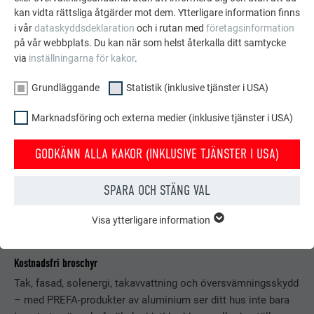
kan vidta rättsliga åtgärder mot dem. Ytterligare information finns
i vår
dataskyddsdeklaration
och i rutan med
företagsinformation
på vår webbplats. Du kan när som helst återkalla ditt samtycke
via
inställningarna för kakor
.
Grundläggande
Statistik (inklusive tjänster i USA)
Marknadsföring och externa medier (inklusive tjänster i USA)
GODKÄNN ALLA KAKOR (INKLUSIVE TJÄNSTER I USA)
SPARA OCH STÄNG VAL
Visa ytterligare information
GRUNDLÄGGANDE
Kakor från gruppen "Grundläggande" krävs för webbplatsens
grundläggande funktioner. Detta säkerställer att webbplatsen
Kostnadsfri broschyr
fungerar korrekt.
Tak, fasad, solenergi, takavvattning och översvämningsskydd
Visa information om kakor
– med PREFA-produkter av aluminium ser ditt hus inte bara
EFTERNAMN
PHPSESSID