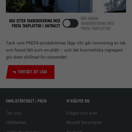
Används av den sociala
nätverkstjänsten LinkedIn för att
ÄNDAMÅL
spåra användningen av inbäddade
HUS INNAN
HUS EFTER TAKRENOVERING MED
tjänster.
TAKRENOVERING MED
PREFA TAKPLATTOR I ANTRACIT
PREFA-TAKPLATTOR
Tack vare PREFA-produkternas låga vikt går renovering av tak
EFTERNAMN
bscookie
och fasad lätt som en plätt – och det kosmetiska ingreppet
LEVERANTÖRER
LinkedIn
gör även skillnad för utseendet.
PROCEDUR
2 år
FORTSÄTT ATT LÄSA
Används av den sociala
nätverkstjänsten LinkedIn för att
ÄNDAMÅL
spåra användningen av inbäddade
FAMILJEFÖRETAGET | PREFA
VI HJÄLPER DIG
tjänster.
Om oss
Frågor och svar
EFTERNAMN
UserMatchHistory
Hållbarhet
Beställ broschyrer