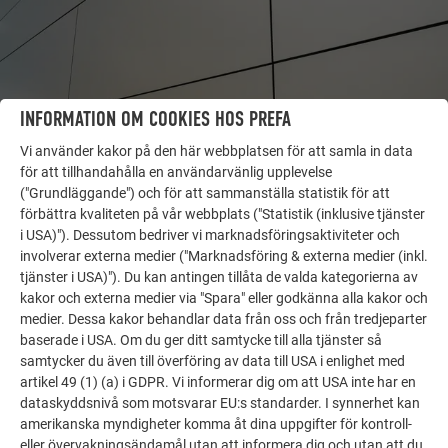
INFORMATION OM COOKIES HOS PREFA
Vi använder kakor på den här webbplatsen för att samla in data
för att tillhandahålla en användarvänlig upplevelse
("Grundläggande") och för att sammanställa statistik för att
förbättra kvaliteten på vår webbplats ("Statistik (inklusive tjänster
FLER OBJEKT
i USA)"). Dessutom bedriver vi marknadsföringsaktiviteter och
LÅT DIG INSPIRERAS
involverar externa medier ("Marknadsföring & externa medier (inkl.
tjänster i USA)"). Du kan antingen tillåta de valda kategorierna av
kakor och externa medier via "Spara" eller godkänna alla kakor och
PREFA:s referensgalleri visar hur mångsidigt
medier. Dessa kakor behandlar data från oss och från tredjeparter
aluminium kan användas. Upptäck fler imponerande
baserade i USA. Om du ger ditt samtycke till alla tjänster så
projekt med PREFA:s hållbara aluminiumlösningar för
samtycker du även till överföring av data till USA i enlighet med
tak, solenergi och fasader.
artikel 49 (1) (a) i GDPR. Vi informerar dig om att USA inte har en
dataskyddsnivå som motsvarar EU:s standarder. I synnerhet kan
amerikanska myndigheter komma åt dina uppgifter för kontroll-
SE FLER REFERENSER
eller övervakningsändamål utan att informera dig och utan att du