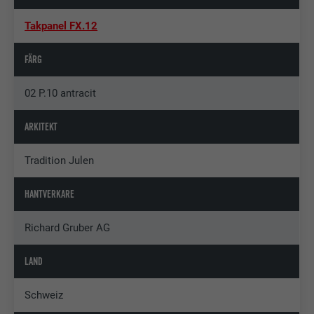
Takpanel FX.12
FÄRG
02 P.10 antracit
ARKITEKT
Tradition Julen
HANTVERKARE
Richard Gruber AG
LAND
Schweiz