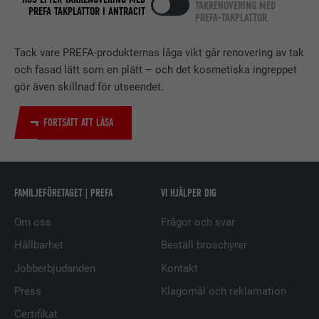
TAKRENOVERING MED
ÄNDAMÅL
PREFA TAKPLATTOR I ANTRACIT
spåra användningen av inbäddade
PREFA-TAKPLATTOR
tjänster.
Tack vare PREFA-produkternas låga vikt går renovering av tak
och fasad lätt som en plätt – och det kosmetiska ingreppet
EFTERNAMN
bscookie
gör även skillnad för utseendet.
LEVERANTÖRER
LinkedIn
FORTSÄTT ATT LÄSA
PROCEDUR
2 år
Används av den sociala
nätverkstjänsten LinkedIn för att
FAMILJEFÖRETAGET | PREFA
VI HJÄLPER DIG
ÄNDAMÅL
spåra användningen av inbäddade
tjänster.
Om oss
Frågor och svar
Hållbarhet
Beställ broschyrer
Jobberbjudanden
Kontakt
EFTERNAMN
UserMatchHistory
Press
Klagomål och reklamation
LEVERANTÖRER
LinkedIn
Certifikat