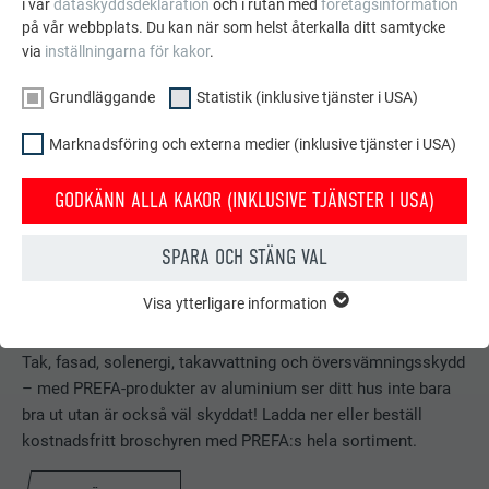
i vår
dataskyddsdeklaration
och i rutan med
företagsinformation
på vår webbplats. Du kan när som helst återkalla ditt samtycke
via
inställningarna för kakor
.
Grundläggande
Statistik (inklusive tjänster i USA)
Marknadsföring och externa medier (inklusive tjänster i USA)
GODKÄNN ALLA KAKOR (INKLUSIVE TJÄNSTER I USA)
SPARA OCH STÄNG VAL
Visa ytterligare information
GRUNDLÄGGANDE
Kostnadsfri broschyr
Kakor från gruppen "Grundläggande" krävs för webbplatsens
grundläggande funktioner. Detta säkerställer att webbplatsen
Tak, fasad, solenergi, takavvattning och översvämningsskydd
fungerar korrekt.
– med PREFA-produkter av aluminium ser ditt hus inte bara
bra ut utan är också väl skyddat! Ladda ner eller beställ
Visa information om kakor
EFTERNAMN
PHPSESSID
kostnadsfritt broschyren med PREFA:s hela sortiment.
STATISTIK (INKLUSIVE TJÄNSTER I USA)
LEVERANTÖRER
PHP