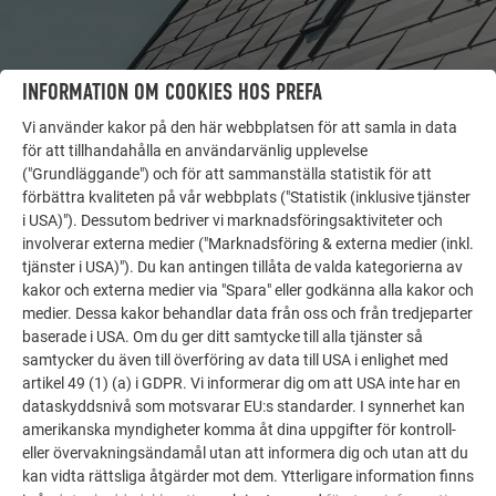
INFORMATION OM COOKIES HOS PREFA
Vi använder kakor på den här webbplatsen för att samla in data
för att tillhandahålla en användarvänlig upplevelse
("Grundläggande") och för att sammanställa statistik för att
FLER OBJEKT
förbättra kvaliteten på vår webbplats ("Statistik (inklusive tjänster
LÅT DIG INSPIRERAS
i USA)"). Dessutom bedriver vi marknadsföringsaktiviteter och
involverar externa medier ("Marknadsföring & externa medier (inkl.
PREFA:s referensgalleri visar hur mångsidigt
tjänster i USA)"). Du kan antingen tillåta de valda kategorierna av
aluminium kan användas. Upptäck fler imponerande
kakor och externa medier via "Spara" eller godkänna alla kakor och
projekt med PREFA:s hållbara aluminiumlösningar för
medier. Dessa kakor behandlar data från oss och från tredjeparter
tak, solenergi och fasader.
baserade i USA. Om du ger ditt samtycke till alla tjänster så
samtycker du även till överföring av data till USA i enlighet med
artikel 49 (1) (a) i GDPR. Vi informerar dig om att USA inte har en
dataskyddsnivå som motsvarar EU:s standarder. I synnerhet kan
SE FLER REFERENSER
amerikanska myndigheter komma åt dina uppgifter för kontroll-
eller övervakningsändamål utan att informera dig och utan att du
kan vidta rättsliga åtgärder mot dem. Ytterligare information finns